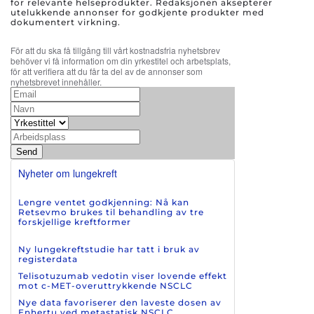
for relevante helseprodukter. Redaksjonen aksepterer
utelukkende annonser for godkjente produkter med
dokumentert virkning.
För att du ska få tillgång till vårt kostnadsfria nyhetsbrev
behöver vi få information om din yrkestitel och arbetsplats,
för att verifiera att du får ta del av de annonser som
nyhetsbrevet innehåller.
Send
Nyheter om lungekreft
Lengre ventet godkjenning: Nå kan
Retsevmo brukes til behandling av tre
forskjellige kreftformer
Ny lungekreftstudie har tatt i bruk av
registerdata
Telisotuzumab vedotin viser lovende effekt
mot c-MET-overuttrykkende NSCLC
Nye data favoriserer den laveste dosen av
Enhertu ved metastatisk NSCLC