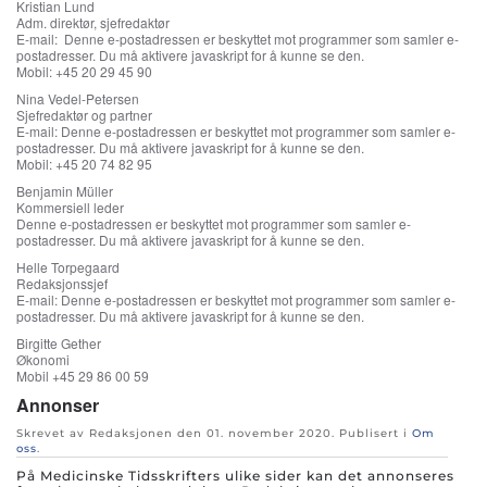
Kristian Lund
Adm. direktør, sjefredaktør
E-mail:
Denne e-postadressen er beskyttet mot programmer som samler e-
postadresser. Du må aktivere javaskript for å kunne se den.
Mobil: +45 20 29 45 90
Nina Vedel-Petersen
Sjefredaktør og partner
E-mail:
Denne e-postadressen er beskyttet mot programmer som samler e-
postadresser. Du må aktivere javaskript for å kunne se den.
Mobil: +45 20 74 82 95
Benjamin Müller
Kommersiell leder
Denne e-postadressen er beskyttet mot programmer som samler e-
postadresser. Du må aktivere javaskript for å kunne se den.
Helle Torpegaard
Redaksjonssjef
E-mail:
Denne e-postadressen er beskyttet mot programmer som samler e-
postadresser. Du må aktivere javaskript for å kunne se den.
Birgitte Gether
Økonomi
Mobil +45 29 86 00 59
Annonser
Skrevet av Redaksjonen den
01. november 2020
. Publisert i
Om
oss
.
På Medicinske Tidsskrifters ulike sider kan det annonseres