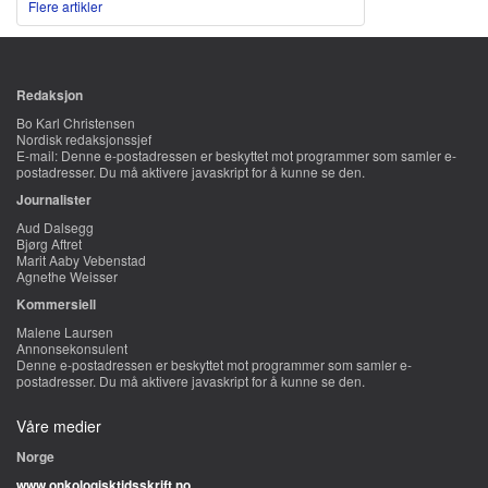
Flere artikler
Redaksjon
Bo Karl Christensen
Nordisk redaksjonssjef
E-mail:
Denne e-postadressen er beskyttet mot programmer som samler e-
postadresser. Du må aktivere javaskript for å kunne se den.
Journalister
Aud Dalsegg
Bjørg Aftret
Marit Aaby Vebenstad
Agnethe Weisser
Kommersiell
Malene Laursen
Annonsekonsulent
Denne e-postadressen er beskyttet mot programmer som samler e-
postadresser. Du må aktivere javaskript for å kunne se den.
Våre medier
Norge
www.onkologisktidsskrift.no