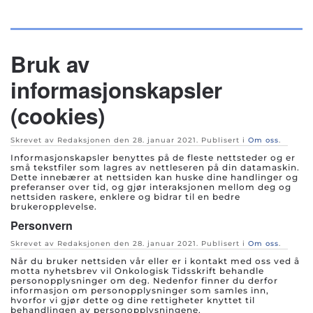
Skip to main content
Bruk av
informasjonskapsler
(cookies)
Skrevet av Redaksjonen den
28. januar 2021
. Publisert i
Om oss
.
Informasjonskapsler benyttes på de fleste nettsteder og er
små tekstfiler som lagres av nettleseren på din datamaskin.
Dette innebærer at nettsiden kan huske dine handlinger og
preferanser over tid, og gjør interaksjonen mellom deg og
nettsiden raskere, enklere og bidrar til en bedre
brukeropplevelse.
Personvern
Skrevet av Redaksjonen den
28. januar 2021
. Publisert i
Om oss
.
Når du bruker nettsiden vår eller er i kontakt med oss ved å
motta nyhetsbrev vil Onkologisk Tidsskrift behandle
personopplysninger om deg. Nedenfor finner du derfor
informasjon om personopplysninger som samles inn,
hvorfor vi gjør dette og dine rettigheter knyttet til
behandlingen av personopplysningene.