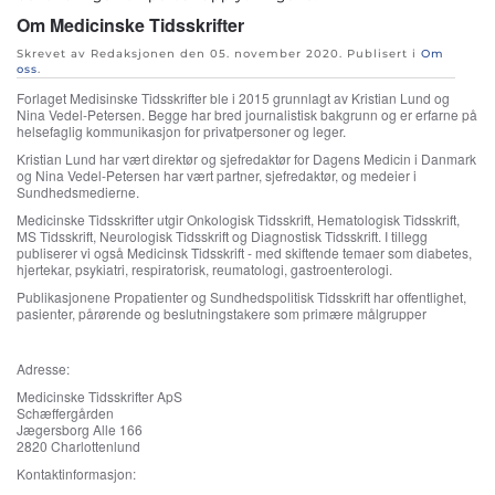
Om Medicinske Tidsskrifter
Skrevet av Redaksjonen den
05. november 2020
. Publisert i
Om
oss
.
Forlaget Medisinske Tidsskrifter ble i 2015 grunnlagt av Kristian Lund og
Nina Vedel-Petersen. Begge har bred journalistisk bakgrunn og er erfarne på
helsefaglig kommunikasjon for privatpersoner og leger.
Kristian Lund har vært direktør og sjefredaktør for Dagens Medicin i Danmark
og Nina Vedel-Petersen har vært partner, sjefredaktør, og medeier i
Sundhedsmedierne.
Medicinske Tidsskrifter utgir Onkologisk Tidsskrift, Hematologisk Tidsskrift,
MS Tidsskrift, Neurologisk Tidsskrift og Diagnostisk Tidsskrift. I tillegg
publiserer vi også Medicinsk Tidsskrift - med skiftende temaer som diabetes,
hjertekar, psykiatri, respiratorisk, reumatologi, gastroenterologi.
Publikasjonene Propatienter og Sundhedspolitisk Tidsskrift har offentlighet,
pasienter, pårørende og beslutningstakere som primære målgrupper
Adresse:
Medicinske Tidsskrifter ApS
Schæffergården
Jægersborg Alle 166
2820 Charlottenlund
Kontaktinformasjon: