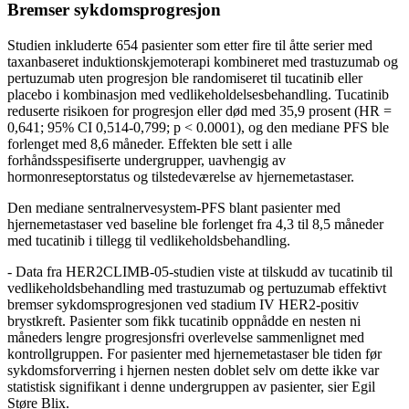
Bremser sykdomsprogresjon
Studien inkluderte 654 pasienter som etter fire til åtte serier med
taxanbaseret induktionskjemoterapi kombineret med trastuzumab og
pertuzumab uten progresjon ble randomiseret til tucatinib eller
placebo i kombinasjon med vedlikeholdelsesbehandling. Tucatinib
reduserte risikoen for progresjon eller død med 35,9 prosent (HR =
0,641; 95% CI 0,514-0,799; p < 0.0001), og den mediane PFS ble
forlenget med 8,6 måneder. Effekten ble sett i alle
forhåndsspesifiserte undergrupper, uavhengig av
hormonreseptorstatus og tilstedeværelse av hjernemetastaser.
Den mediane sentralnervesystem-PFS blant pasienter med
hjernemetastaser ved baseline ble forlenget fra 4,3 til 8,5 måneder
med tucatinib i tillegg til vedlikeholdsbehandling.
- Data fra HER2CLIMB-05-studien viste at tilskudd av tucatinib til
vedlikeholdsbehandling med trastuzumab og pertuzumab effektivt
bremser sykdomsprogresjonen ved stadium IV HER2-positiv
brystkreft. Pasienter som fikk tucatinib oppnådde en nesten ni
måneders lengre progresjonsfri overlevelse sammenlignet med
kontrollgruppen. For pasienter med hjernemetastaser ble tiden før
sykdomsforverring i hjernen nesten doblet selv om dette ikke var
statistisk signifikant i denne undergruppen av pasienter, sier Egil
Støre Blix.