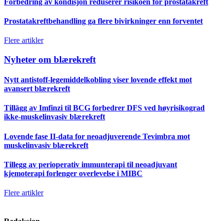
Forbedring av kondisjon reduserer risikoen for prostatakreft
Prostatakreftbehandling ga flere bivirkninger enn forventet
Flere artikler
Nyheter om blærekreft
Nytt antistoff-legemiddelkobling viser lovende effekt mot
avansert blærekreft
Tillägg av Imfinzi til BCG forbedrer DFS ved høyrisikograd
ikke-muskelinvasiv blærekreft
Lovende fase II-data for neoadjuverende Tevimbra mot
muskelinvasiv blærekreft
Tillegg av perioperativ immunterapi til neoadjuvant
kjemoterapi forlenger overlevelse i MIBC
Flere artikler