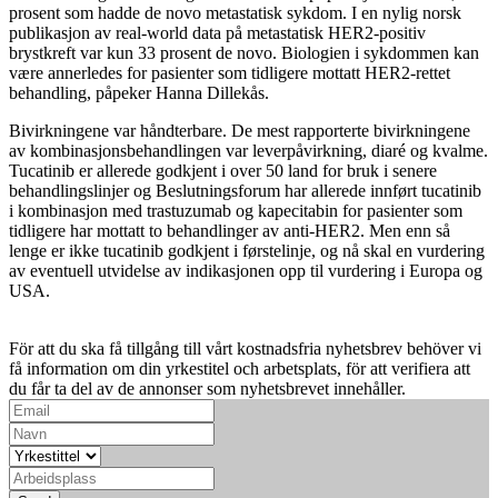
prosent som hadde de novo metastatisk sykdom. I en nylig norsk
publikasjon av real-world data på metastatisk HER2-positiv
brystkreft var kun 33 prosent de novo. Biologien i sykdommen kan
være annerledes for pasienter som tidligere mottatt HER2-rettet
behandling, påpeker Hanna Dillekås.
Bivirkningene var håndterbare. De mest rapporterte bivirkningene
av kombinasjonsbehandlingen var leverpåvirkning, diaré og kvalme.
Tucatinib er allerede godkjent i over 50 land for bruk i senere
behandlingslinjer og Beslutningsforum har allerede innført tucatinib
i kombinasjon med trastuzumab og kapecitabin for pasienter som
tidligere har mottatt to behandlinger av anti-HER2. Men enn så
lenge er ikke tucatinib godkjent i førstelinje, og nå skal en vurdering
av eventuell utvidelse av indikasjonen opp til vurdering i Europa og
USA.
För att du ska få tillgång till vårt kostnadsfria nyhetsbrev behöver vi
få information om din yrkestitel och arbetsplats, för att verifiera att
du får ta del av de annonser som nyhetsbrevet innehåller.