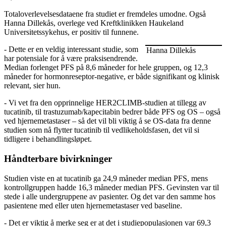
Totaloverlevelsesdataene fra studiet er fremdeles umodne. Også
Hanna Dillekås, overlege ved Kreftklinikken Haukeland
Universitetssykehus, er positiv til funnene.
- Dette er en veldig interessant studie, som
Hanna Dillekås
har potensiale for å være praksisendrende.
Median forlenget PFS på 8,6 måneder for hele gruppen, og 12,3
måneder for hormonreseptor-negative, er både signifikant og klinisk
relevant, sier hun.
- Vi vet fra den opprinnelige HER2CLIMB-studien at tillegg av
tucatinib, til trastuzumab/kapecitabin bedrer både PFS og OS – også
ved hjernemetastaser – så det vil bli viktig å se OS-data fra denne
studien som nå flytter tucatinib til vedlikeholdsfasen, det vil si
tidligere i behandlingsløpet.
Håndterbare bivirkninger
Studien viste en at tucatinib ga 24,9 måneder median PFS, mens
kontrollgruppen hadde 16,3 måneder median PFS. Gevinsten var til
stede i alle undergruppene av pasienter. Og det var den samme hos
pasientene med eller uten hjernemetastaser ved baseline.
- Det er viktig å merke seg er at det i studiepopulasjonen var 69,3