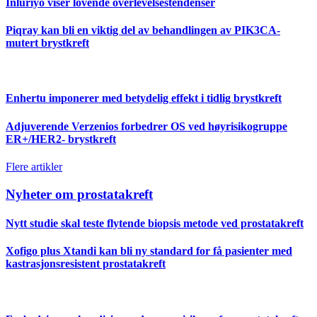
Inluriyo viser lovende overlevelsestendenser
Piqray kan bli en viktig del av behandlingen av PIK3CA-
mutert brystkreft
Enhertu imponerer med betydelig effekt i tidlig brystkreft
Adjuverende Verzenios forbedrer OS ved høyrisikogruppe
ER+/HER2- brystkreft
Flere artikler
Nyheter om prostatakreft
Nytt studie skal teste flytende biopsis metode ved prostatakreft
Xofigo plus Xtandi kan bli ny standard for få pasienter med
kastrasjonsresistent prostatakreft