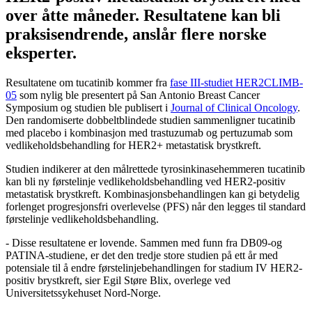
over åtte måneder. Resultatene kan bli
praksisendrende, anslår flere norske
eksperter.
Resultatene om tucatinib kommer fra
fase III-studiet HER2CLIMB-
05
som nylig ble presentert på San Antonio Breast Cancer
Symposium og studien ble publisert i
Journal of Clinical Oncology
.
Den randomiserte dobbeltblindede studien sammenligner tucatinib
med placebo i kombinasjon med trastuzumab og pertuzumab som
vedlikeholdsbehandling for HER2+ metastatisk brystkreft.
Studien indikerer at den målrettede tyrosinkinasehemmeren tucatinib
kan bli ny førstelinje vedlikeholdsbehandling ved HER2-positiv
metastatisk brystkreft. Kombinasjonsbehandlingen kan gi betydelig
forlenget progresjonsfri overlevelse (PFS) når den legges til standard
førstelinje vedlikeholdsbehandling.
- Disse resultatene er lovende. Sammen med funn fra DB09-og
PATINA-studiene, er det den tredje store studien på ett år med
potensiale til å endre førstelinjebehandlingen for stadium IV HER2-
positiv brystkreft, sier Egil Støre Blix, overlege ved
Universitetssykehuset Nord-Norge.