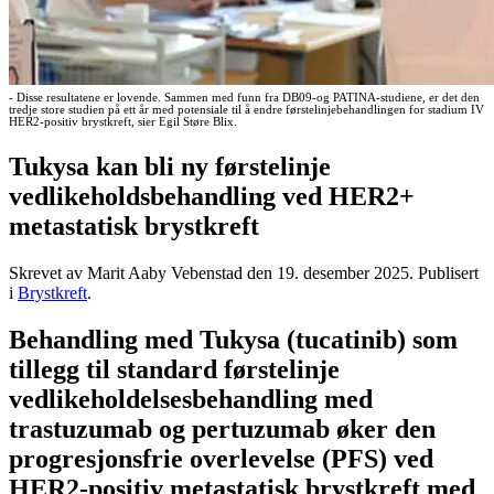
- Disse resultatene er lovende. Sammen med funn fra DB09-og PATINA-studiene, er det den
tredje store studien på ett år med potensiale til å endre førstelinjebehandlingen for stadium IV
HER2-positiv brystkreft, sier Egil Støre Blix.
Tukysa kan bli ny førstelinje
vedlikeholdsbehandling ved HER2+
metastatisk brystkreft
Skrevet av Marit Aaby Vebenstad den
19. desember 2025
. Publisert
i
Brystkreft
.
Behandling med Tukysa (tucatinib) som
tillegg til standard førstelinje
vedlikeholdelsesbehandling med
trastuzumab og pertuzumab øker den
progresjonsfrie overlevelse (PFS) ved
HER2-positiv metastatisk brystkreft med