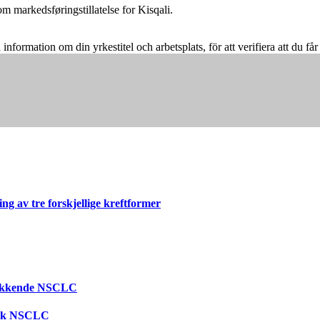
 markedsføringstillatelse for Kisqali.
å information om din yrkestitel och arbetsplats, för att verifiera att du f
g av tre forskjellige kreftformer
trykkende NSCLC
tisk NSCLC