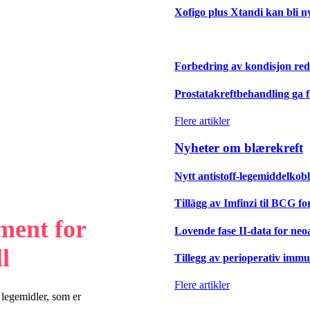
Xofigo plus Xtandi kan bli ny
Forbedring av kondisjon redu
Prostatakreftbehandling ga f
Flere artikler
Nyheter om blærekreft
Nytt antistoff-legemiddelkobl
Tillägg av Imfinzi til BCG f
ment for
Lovende fase II-data for ne
l
Tillegg av perioperativ immu
Flere artikler
 legemidler, som er