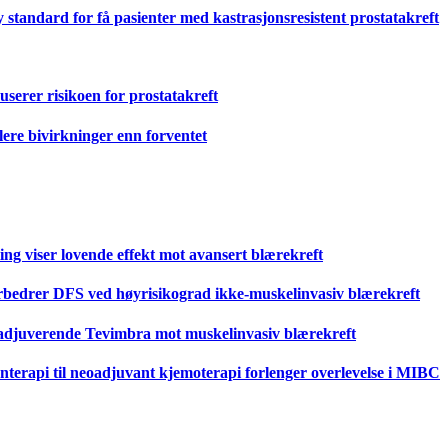
 standard for få pasienter med kastrasjonsresistent prostatakreft
serer risikoen for prostatakreft
lere bivirkninger enn forventet
ing viser lovende effekt mot avansert blærekreft
orbedrer DFS ved høyrisikograd ikke-muskelinvasiv blærekreft
oadjuverende Tevimbra mot muskelinvasiv blærekreft
nterapi til neoadjuvant kjemoterapi forlenger overlevelse i MIBC