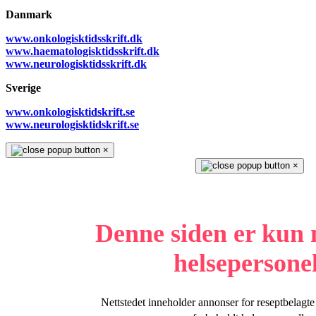
Danmark
www.onkologisktidsskrift.dk
www.haematologisktidsskrift.dk
www.neurologisktidsskrift.dk
Sverige
www.onkologisktidskrift.se
www.neurologisktidskrift.se
×
×
Denne siden er kun 
helsepersonel
Nettstedet inneholder annonser for reseptbelagte