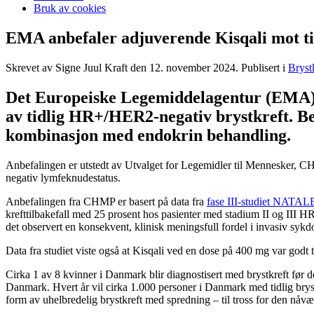
Bruk av cookies
EMA anbefaler adjuverende Kisqali mot t
Skrevet av Signe Juul Kraft den
12. november 2024
. Publisert i
Bryst
Det Europeiske Legemiddelagentur (EMA) an
av tidlig HR+/HER2-negativ brystkreft. Beh
kombinasjon med endokrin behandling.
Anbefalingen er utstedt av Utvalget for Legemidler til Mennesker, C
negativ lymfeknudestatus.
Anbefalingen fra CHMP er basert på data fra
fase III-studiet NATA
krefttilbakefall med 25 prosent hos pasienter med stadium II og III
det observert en konsekvent, klinisk meningsfull fordel i invasiv syk
Data fra studiet viste også at Kisqali ved en dose på 400 mg var godt 
Cirka 1 av 8 kvinner i Danmark blir diagnostisert med brystkreft før de
Danmark. Hvert år vil cirka 1.000 personer i Danmark med tidlig brystkre
form av uhelbredelig brystkreft med spredning – til tross for den nå