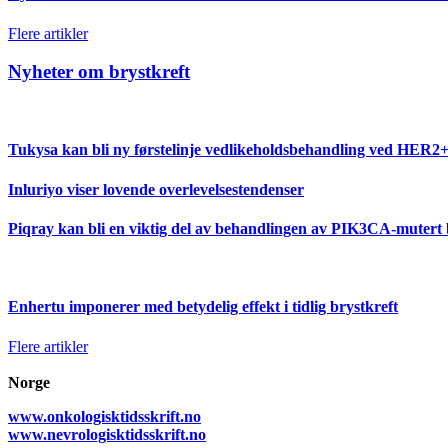
Flere artikler
Nyheter om brystkreft
Tukysa kan bli ny førstelinje vedlikeholdsbehandling ved HER2+ 
Inluriyo viser lovende overlevelsestendenser
Piqray kan bli en viktig del av behandlingen av PIK3CA-mutert 
Enhertu imponerer med betydelig effekt i tidlig brystkreft
Flere artikler
Norge
www.onkologisktidsskrift.no
www.nevrologisktidsskrift.no