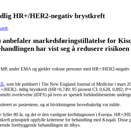
idlig HR+/HER2-negativ brystkreft
kreft
.
befaler markedsføringstillatelse for Kisqa
andlingen har vist seg å redusere risikoen 
HMP, under EMA og gjelder voksne personer med HR+/HER2-negativ tidli
LEE
, som ble publisert i The New England Journal of Medicine i mars 202
 HR+/HER2- tidlig brystkreft (HR=0,749; 95 prosent CI: 0,628, 0,892; 
domsfri overlevelse (iDFS) på tvers av spesielt forhåndsbestemte underg
tolerert av pasientene, og at bivirkningene hovedsakelig var milde.
 fyller 80 år, og det er den vanligste kreftdiagnosen i Europa. HR+/HER2-
ft prinsipielt oppfylle kriteriene for behandling med Kisqali. Disse pasi
værende forebyggende behandlingen de tilbys.