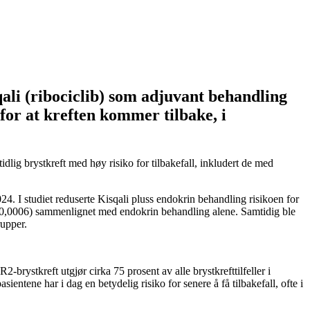
li (ribociclib) som adjuvant behandling
for at kreften kommer tilbake, i
g brystkreft med høy risiko for tilbakefall, inkludert de med
4. I studiet reduserte Kisqali pluss endokrin behandling risikoen for
P=0,0006) sammenlignet med endokrin behandling alene. Samtidig ble
rupper.
brystkreft utgjør cirka 75 prosent av alle brystkrefttilfeller i
entene har i dag en betydelig risiko for senere å få tilbakefall, ofte i