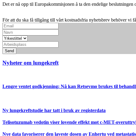
Det er nå opp til Europakommisjonen å ta den endelige beslutningen om
För att du ska få tillgång till vårt kostnadsfria nyhetsbrev behöver vi f
Send
Nyheter om lungekreft
Lengre ventet godkjenning: Nå kan Retsevmo brukes til behandlin
Ny lungekreftstudie har tatt i bruk av registerdata
Telisotuzumab vedotin viser lovende effekt mot c-MET-overut
Nye data favoriserer den laveste dosen av Enhertu ved metasta