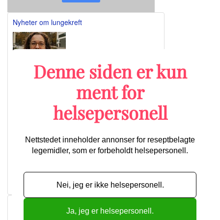
Nyheter om lungekreft
Denne siden er kun
Lengre ventet godkjenning: Nå kan
Retsevmo brukes til behandling av tre
forskjellige kreftformer
ment for
helsepersonell
Ny lungekreftstudie har tatt i bruk av
registerdata
Nettstedet inneholder annonser for reseptbelagte
Telisotuzumab vedotin viser lovende effekt
legemidler, som er forbeholdt helsepersonell.
mot c-MET-overuttrykkende NSCLC
Nye data favoriserer den laveste dosen av
Enhertu ved metastatisk NSCLC
Nei, jeg er ikke helsepersonell.
Flere artikler
Nyheter om brystkreft
Ja, jeg er helsepersonell.