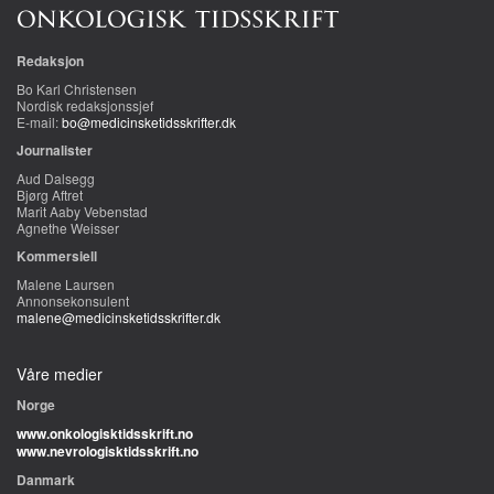
Redaksjon
Bo Karl Christensen
Nordisk redaksjonssjef
E-mail:
bo@medicinsketidsskrifter.dk
Journalister
Aud Dalsegg
Bjørg Aftret
Marit Aaby Vebenstad
Agnethe Weisser
Kommersiell
Malene Laursen
Annonsekonsulent
malene@medicinsketidsskrifter.dk
Våre medier
Norge
www.onkologisktidsskrift.no
www.nevrologisktidsskrift.no
Danmark