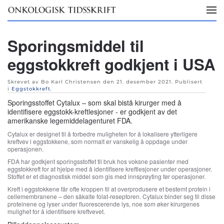
Skip to main content
Sporingsmiddel til
eggstokkreft godkjent i USA
Skrevet av Bo Karl Christensen den
21. desember 2021
. Publisert
i
Eggstokkreft
.
Sporingsstoffet Cytalux – som skal bistå kirurger med å
identifisere eggstokk-kreftlesjoner - er godkjent av det
amerikanske legemiddelagenturet FDA.
Cytalux er designet til å forbedre muligheten for å lokalisere ytterligere
kreftvev i eggstokkene, som normalt er vanskelig å oppdage under
operasjonen.
FDA har godkjent sporingsstoffet til bruk hos voksne pasienter med
eggstokkreft for at hjelpe med å identifisere kreftlesjoner under operasjoner.
Stoffet er et diagnostisk middel som gis med innsprøyting før operasjoner.
Kreft i eggstokkene får ofte kroppen til at overprodusere et bestemt protein i
cellemembranene – den såkalte folat-reseptoren. Cytalux binder seg til disse
proteinene og lyser under fluorescerende lys, noe som øker kirurgenes
mulighet for å identifisere kreftvevet.