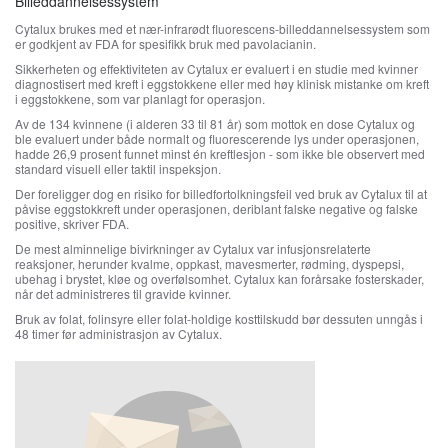
Billeddannelsessystem
Cytalux brukes med et nær-infrarødt fluorescens-billeddannelsessystem som
er godkjent av FDA for spesifikk bruk med pavolacianin.
Sikkerheten og effektiviteten av ​​Cytalux er evaluert i en studie med kvinner
diagnostisert med kreft i eggstokkene eller med høy klinisk mistanke om kreft
i eggstokkene, som var planlagt for operasjon.
Av de 134 kvinnene (i alderen 33 til 81 år) som mottok en dose Cytalux og
ble evaluert under både normalt og fluorescerende lys under operasjonen,
hadde 26,9 prosent funnet minst én kreftlesjon - som ikke ble observert med
standard visuell eller taktil inspeksjon.
Der foreligger dog en risiko for billedfortolkningsfeil ved bruk av Cytalux til at
påvise eggstokkreft under operasjonen, deriblant falske negative og falske
positive, skriver FDA.
De mest alminnelige bivirkninger av Cytalux var infusjonsrelaterte
reaksjoner, herunder kvalme, oppkast, mavesmerter, rødming, dyspepsi,
ubehag i brystet, kløe og overfølsomhet. Cytalux kan forårsake fosterskader,
når det administreres til gravide kvinner.
Bruk av folat, folinsyre eller folat-holdige kosttilskudd bør dessuten unngås i
48 timer før administrasjon av Cytalux.