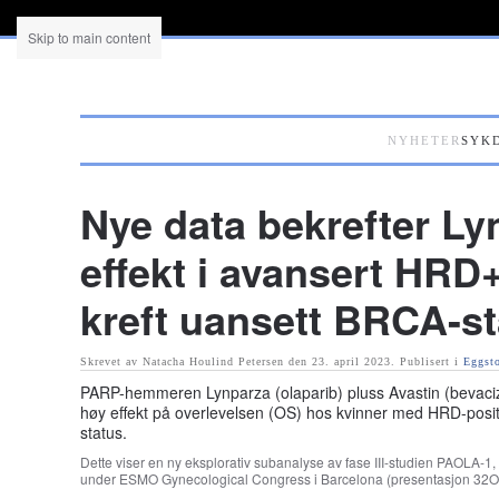
Skip to main content
NYHETER
SYK
Nye data bekrefter Ly
effekt i avansert HRD
kreft uansett BRCA-s
Skrevet av Natacha Houlind Petersen den
23. april 2023
. Publisert i
Eggsto
PARP-hemmeren Lynparza (olaparib) pluss Avastin (bevacizu
høy effekt på overlevelsen (OS) hos kvinner med HRD-posit
status.
Dette viser en ny eksplorativ subanalyse av fase III-studien PAOLA-1, 
under ESMO Gynecological Congress i Barcelona (presentasjon 32O