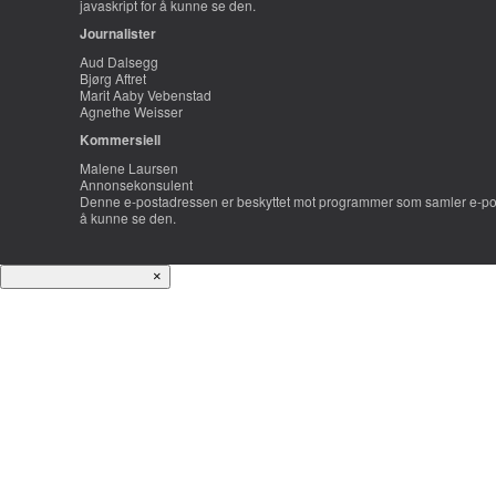
javaskript for å kunne se den.
Journalister
Aud Dalsegg
Bjørg Aftret
Marit Aaby Vebenstad
Agnethe Weisser
Kommersiell
Malene Laursen
Annonsekonsulent
Denne e-postadressen er beskyttet mot programmer som samler e-post
å kunne se den.
×