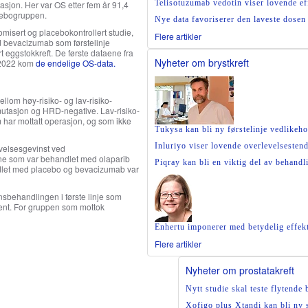
Telisotuzumab vedotin viser lovende 
sjon. Her var OS etter fem år 91,4
cebogruppen.
Nye data favoriserer den laveste dose
misert og placebokontrollert studie,
Flere artikler
d bevacizumab som førstelinje
 eggstokkreft. De første dataene fra
Nyheter om brystkreft
 2022 kom
de endelige OS-data.
ellom høy-risiko- og lav-risiko-
tasjon og HRD-negative. Lav-risiko-
m har mottatt operasjon, og som ikke
Tukysa kan bli ny førstelinje vedlike
Inluriyo viser lovende overlevelsesten
evelsesgevinst ved
ene som var behandlet med olaparib
Piqray kan bli en viktig del av behand
andlet med placebo og bevacizumab var
sbehandlingen i første linje som
ent. For gruppen som mottok
Enhertu imponerer med betydelig effekt 
Flere artikler
Nyheter om prostatakreft
Nytt studie skal teste flytende
Xofigo plus Xtandi kan bli ny s