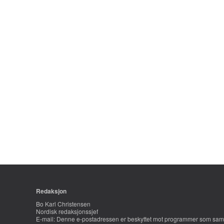
Redaksjon
Bo Karl Christensen
Nordisk redaksjonssjef
E-mail:
Denne e-postadressen er beskyttet mot programmer som saml