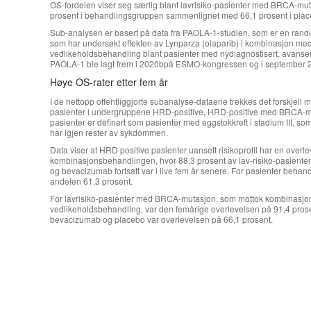
OS-fordelen viser seg særlig blant lavrisiko-pasienter med BRCA-muta
prosent i behandlingsgruppen sammenlignet med 66,1 prosent i pla
Sub-analysen er basert på data fra PAOLA-1-studien, som er en rando
som har undersøkt effekten av Lynparza (olaparib) i kombinasjon me
vedlikeholdsbehandling blant pasienter med nydiagnostisert, avansert
PAOLA-1 ble lagt frem i 2020bpå ESMO-kongressen og i september
Høye OS-rater etter fem år
I de nettopp offentliggjorte subanalyse-dataene trekkes det forskjell m
pasienter i undergruppene HRD-positive, HRD-positive med BRCA-mu
pasienter er definert som pasienter med eggstokkreft i stadium III, so
har igjen rester av sykdommen.
Data viser at HRD positive pasienter uansett risikoprofil har en overl
kombinasjonsbehandlingen, hvor 88,3 prosent av lav-risiko-pasient
og bevacizumab fortsatt var i live fem år senere. For pasienter beh
andelen 61,3 prosent.
For lavrisiko-pasienter med BRCA-mutasjon, som mottok kombinasjon
vedlikeholdsbehandling, var den femårige overlevelsen på 91,4 pros
bevacizumab og placebo var overlevelsen på 66,1 prosent.