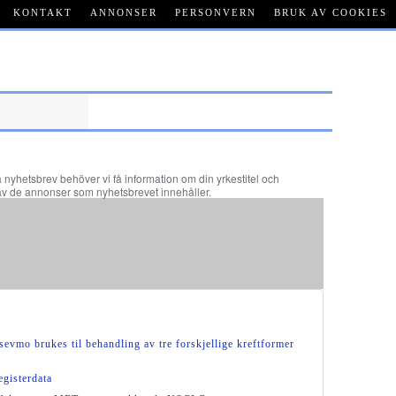
KONTAKT
ANNONSER
PERSONVERN
BRUK AV COOKIES
fria nyhetsbrev behöver vi få information om din yrkestitel och
del av de annonser som nyhetsbrevet innehåller.
evmo brukes til behandling av tre forskjellige kreftformer
egisterdata