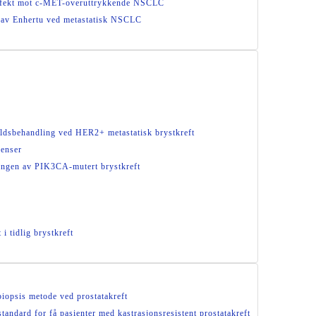
effekt mot c-MET-overuttrykkende NSCLC
n av Enhertu ved metastatisk NSCLC
holdsbehandling ved HER2+ metastatisk brystkreft
denser
lingen av PIK3CA-mutert brystkreft
i tidlig brystkreft
 biopsis metode ved prostatakreft
tandard for få pasienter med kastrasjonsresistent prostatakreft