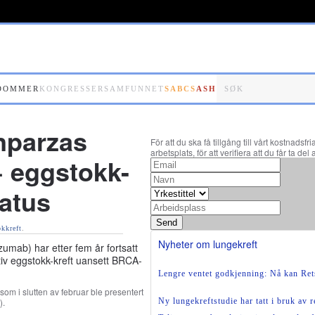
DOMMER
KONGRESSER
SAMFUNNET
SABCS
ASH
nparzas
För att du ska få tillgång till vårt kostnads
arbetsplats, för att verifiera att du får ta 
+ eggstokk-
tatus
Send
kkreft
.
Nyheter om lungekreft
mab) har etter fem år fortsatt
iv eggstokk-kreft uansett BRCA-
Lengre ventet godkjenning: Nå kan Rets
som i slutten av februar ble presentert
).
Ny lungekreftstudie har tatt i bruk av r