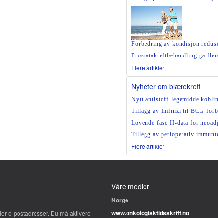
Forbedring av kondisjon reduser
Prostatakreftbehandling ga fler
Flere artikler
Nyheter om blærekreft
Nytt antistoff-legemiddelkoblin
Tillägg av Imfinzi til BCG for
Lovende fase II-data for neoa
Tillegg av perioperativ immunt
Flere artikler
Våre medier
Norge
www.onkologisktidsskrift.no
er e-postadresser. Du må aktivere