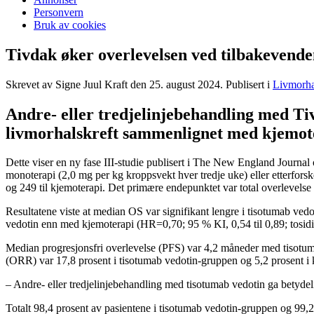
Personvern
Bruk av cookies
Tivdak øker overlevelsen ved tilbakevende
Skrevet av Signe Juul Kraft den
25. august 2024
. Publisert i
Livmorha
Andre- eller tredjelinjebehandling med Ti
livmorhalskreft sammenlignet med kjemot
Dette viser en ny fase III-studie publisert i The New England Journa
monoterapi (2,0 mg per kg kroppsvekt hver tredje uke) eller etterforsk
og 249 til kjemoterapi. Det primære endepunktet var total overlevels
Resultatene viste at median OS var signifikant lengre i tisotumab ved
vedotin enn med kjemoterapi (HR=0,70; 95 % KI, 0,54 til 0,89; tosi
Median progresjonsfri overlevelse (PFS) var 4,2 måneder med tisotum
(ORR) var 17,8 prosent i tisotumab vedotin-gruppen og 5,2 prosent i k
– Andre- eller tredjelinjebehandling med tisotumab vedotin ga betydel
Totalt 98,4 prosent av pasientene i tisotumab vedotin-gruppen og 99,