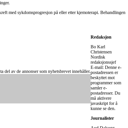
inger.
kreft med sykdomsprogresjon på eller etter kjemoterapi. Behandlingen
Redaksjon
Bo Karl
Christensen
Nordisk
redaksjonssjef
E-mail:
Denne e-
år ta del av de annonser som nyhetsbrevet innehåller.
postadressen er
beskyttet mot
programmer som
samler e-
postadresser. Du
må aktivere
javaskript for å
kunne se den.
Journalister
Aud Dalsegg