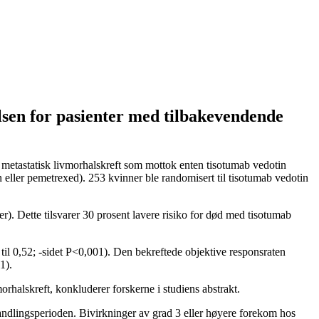
lsen for pasienter med tilbakevendende
 metastatisk livmorhalskreft som mottok enten tisotumab vedotin
n eller pemetrexed). 253 kvinner ble randomisert til tisotumab vedotin
). Dette tilsvarer 30 prosent lavere risiko for død med tisotumab
l 0,52; -sidet P<0,001). Den bekreftede objektive responsraten
01).
orhalskreft, konkluderer forskerne i studiens abstrakt.
andlingsperioden. Bivirkninger av grad 3 eller høyere forekom hos