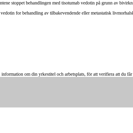
ientene stoppet behandlingen med tisotumab vedotin på grunn av bivirkn
edotin for behandling av tilbakevendende eller metastatisk livmorhals
å information om din yrkestitel och arbetsplats, för att verifiera att du f