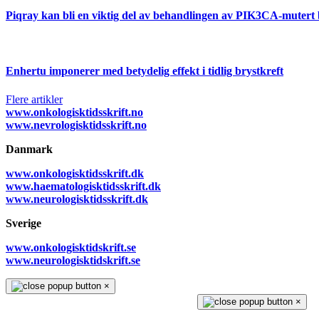
Piqray kan bli en viktig del av behandlingen av PIK3CA-mutert 
Enhertu imponerer med betydelig effekt i tidlig brystkreft
Flere artikler
www.onkologisktidsskrift.no
www.nevrologisktidsskrift.no
Danmark
www.onkologisktidsskrift.dk
www.haematologisktidsskrift.dk
www.neurologisktidsskrift.dk
Sverige
www.onkologisktidskrift.se
www.neurologisktidskrift.se
×
×