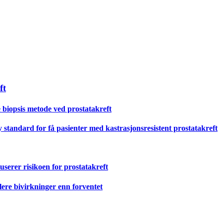
ft
de biopsis metode ved prostatakreft
 standard for få pasienter med kastrasjonsresistent prostatakreft
serer risikoen for prostatakreft
lere bivirkninger enn forventet