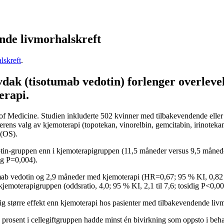
nde livmorhalskreft
lskreft
.
vdak (tisotumab vedotin) forlenger overleve
erapi.
l of Medicine. Studien inkluderte 502 kvinner med tilbakevendende eller
erens valg av kjemoterapi (topotekan, vinorelbin, gemcitabin, irinoteka
e (OS).
otin-gruppen enn i kjemoterapigruppen (11,5 måneder versus 9,5 måneder
dig P=0,004).
ab vedotin og 2,9 måneder med kjemoterapi (HR=0,67; 95 % KI, 0,82 ti
jemoterapigruppen (oddsratio, 4,0; 95 % KI, 2,1 til 7,6; tosidig P<0,0
ig større effekt enn kjemoterapi hos pasienter med tilbakevendende livm
2 prosent i cellegiftgruppen hadde minst én bivirkning som oppsto i beh