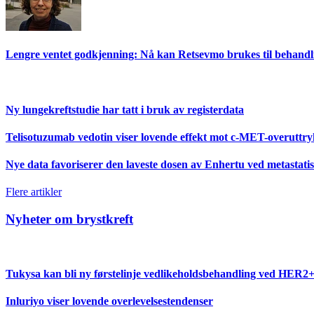
Lengre ventet godkjenning: Nå kan Retsevmo brukes til behandlin
Ny lungekreftstudie har tatt i bruk av registerdata
Telisotuzumab vedotin viser lovende effekt mot c-MET-overut
Nye data favoriserer den laveste dosen av Enhertu ved metasta
Flere artikler
Nyheter om brystkreft
Tukysa kan bli ny førstelinje vedlikeholdsbehandling ved HER2+ 
Inluriyo viser lovende overlevelsestendenser