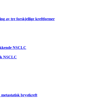
g av tre forskjellige kreftformer
trykkende NSCLC
tisk NSCLC
metastatisk brystkreft