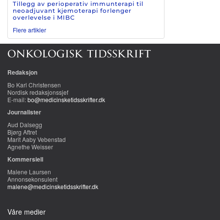
Tillegg av perioperativ immunterapi til
neoadjuvant kjemoterapi forlenger
overlevelse i MIBC
Flere artikler
Redaksjon
Bo Karl Christensen
Nordisk redaksjonssjef
E-mail:
bo@medicinsketidsskrifter.dk
Journalister
Aud Dalsegg
Bjørg Aftret
Marit Aaby Vebenstad
Agnethe Weisser
Kommersiell
Malene Laursen
Annonsekonsulent
malene@medicinsketidsskrifter.dk
Våre medier