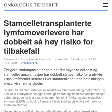
Skip to main content
Stamcelletransplanterte
lymfomoverlevere har
dobbelt så høy risiko for
tilbakefall
Skrevet av Anne Mette Steen-Andersen den
08. oktober 2023
.
Publisert i
Lymfekreft
.
Tidligere lymfompasienter som har fått høydose cellegift og
stamcelletransplantasjon har dobbelt så høy risiko for å utvikle
visse kreftformer senere i livet sammenlignet med befolkningen
ellers, viser en ny studie.
Studien har kartlagt risikoen for senskader etter behandling mot lymfom, og
den viser at høydose cellegift etterfulgt av autolog stamcelletransplantasjon
dobler risikoen for å få akutt myelogen leukemi (AML), myelodysplastisk
syndrom (MDS) og hudkreft senere i livet. Studien viste ikke økt risiko for
andre kreftformer.
Det er ikke noe nytt at intensiv cellegiftbehandling mot lymfekreft øker