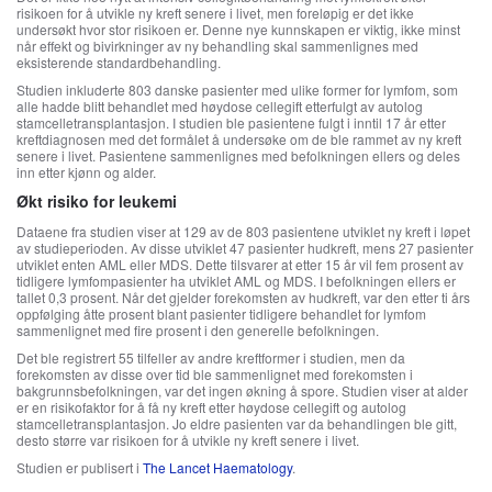
risikoen for å utvikle ny kreft senere i livet, men foreløpig er det ikke
undersøkt hvor stor risikoen er. Denne nye kunnskapen er viktig, ikke minst
når effekt og bivirkninger av ny behandling skal sammenlignes med
eksisterende standardbehandling.
Studien inkluderte 803 danske pasienter med ulike former for lymfom, som
alle hadde blitt behandlet med høydose cellegift etterfulgt av autolog
stamcelletransplantasjon. I studien ble pasientene fulgt i inntil 17 år etter
kreftdiagnosen med det formålet å undersøke om de ble rammet av ny kreft
senere i livet. Pasientene sammenlignes med befolkningen ellers og deles
inn etter kjønn og alder.
Økt risiko for leukemi
Dataene fra studien viser at 129 av de 803 pasientene utviklet ny kreft i løpet
av studieperioden. Av disse utviklet 47 pasienter hudkreft, mens 27 pasienter
utviklet enten AML eller MDS. Dette tilsvarer at etter 15 år vil fem prosent av
tidligere lymfompasienter ha utviklet AML og MDS. I befolkningen ellers er
tallet 0,3 prosent. Når det gjelder forekomsten av hudkreft, var den etter ti års
oppfølging åtte prosent blant pasienter tidligere behandlet for lymfom
sammenlignet med fire prosent i den generelle befolkningen.
Det ble registrert 55 tilfeller av andre kreftformer i studien, men da
forekomsten av disse over tid ble sammenlignet med forekomsten i
bakgrunnsbefolkningen, var det ingen økning å spore. Studien viser at alder
er en risikofaktor for å få ny kreft etter høydose cellegift og autolog
stamcelletransplantasjon. Jo eldre pasienten var da behandlingen ble gitt,
desto større var risikoen for å utvikle ny kreft senere i livet.
Studien er publisert i
The Lancet Haematology
.