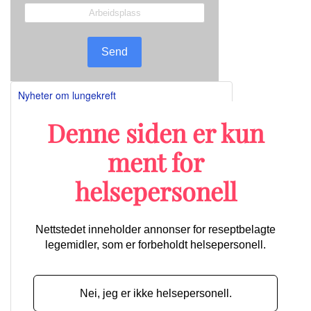
Send
Nyheter om lungekreft
Denne siden er kun
ment for
Lengre ventet godkjenning: Nå kan
Retsevmo brukes til behandling av tre
helsepersonell
forskjellige kreftformer
Nettstedet inneholder annonser for reseptbelagte
legemidler, som er forbeholdt helsepersonell.
Ny lungekreftstudie har tatt i bruk av
registerdata
Telisotuzumab vedotin viser lovende effekt
mot c-MET-overuttrykkende NSCLC
Nei, jeg er ikke helsepersonell.
Nye data favoriserer den laveste dosen av
Enhertu ved metastatisk NSCLC