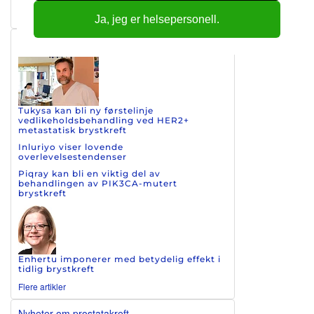
Flere artikler
Ja, jeg er helsepersonell.
Nyheter om brystkreft
Tukysa kan bli ny førstelinje
vedlikeholdsbehandling ved HER2+
metastatisk brystkreft
Inluriyo viser lovende
overlevelsestendenser
Piqray kan bli en viktig del av
behandlingen av PIK3CA-mutert
brystkreft
Enhertu imponerer med betydelig effekt i
tidlig brystkreft
Flere artikler
Nyheter om prostatakreft