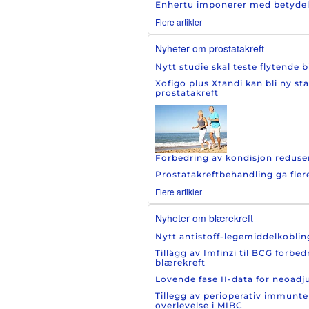
Enhertu imponerer med betydelig 
Flere artikler
Nyheter om prostatakreft
Nytt studie skal teste flytende 
Xofigo plus Xtandi kan bli ny st
prostatakreft
Forbedring av kondisjon reduser
Prostatakreftbehandling ga fler
Flere artikler
Nyheter om blærekreft
Nytt antistoff-legemiddelkoblin
Tillägg av Imfinzi til BCG forbe
blærekreft
Lovende fase II-data for neoad
Tillegg av perioperativ immunte
overlevelse i MIBC