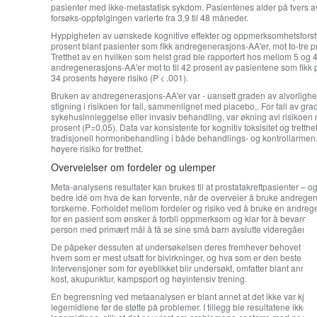
pasienter med ikke-metastatisk sykdom. Pasientenes alder på tvers av s
forsøks-oppfølgingen varierte fra 3,9 til 48 måneder.
Hyppigheten av uønskede kognitive effekter og oppmerksomhetsforstyrrel
prosent blant pasienter som fikk andregenerasjons-AA'er, mot to-tre 
Tretthet av en hvilken som helst grad ble rapportert hos mellom 5 og 
andregenerasjons-AA'er mot to til 42 prosent av pasientene som fikk pl
34 prosents høyere risiko (P < .001).
Bruken av andregenerasjons-AA'er var - uansett graden av alvorlighe
stigning i risikoen for fall, sammenlignet med placebo,. For fall av gr
sykehusinnleggelse eller invasiv behandling, var økning avi risiko
prosent (P=0,05). Data var konsistente for kognitiv toksisitet og tretth
tradisjonell hormonbehandling i både behandlings- og kontrollarmen.
høyere risiko for tretthet.
Overveielser om fordeler og ulemper
Meta-analysens resultater kan brukes til at prostatakreftpasienter – 
bedre idé om hva de kan forvente, når de overveier å bruke andregene
forskerne. Forholdet mellom fordeler og risiko ved å bruke en andreg
for en pasient som ønsker å forbli oppmerksom og klar for å bevare en 
person med primært mål å få se sine små barn avslutte videregående, 
De påpeker dessuten at undersøkelsen deres fremhever behovet for ytte
hvem som er mest utsatt for bivirkninger, og hva som er den beste m
Intervensjoner som for øyeblikket blir undersøkt, omfatter blant annet 
kost, akupunktur, kampsport og høyintensiv trening.
En begrensning ved metaanalysen er blant annet at det ikke var kjent
legemidlene før de støtte på problemer. I tillegg ble resultatene ikke op