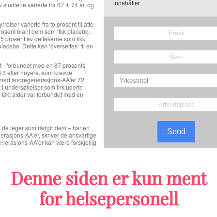
innehåller.
tudiene varierte fra 67 til 74 år, og
ser varierte fra to prosent til åtte
prosent blant dem som fikk placebo.
45 prosent av deltakerne som fikk
acebo. Dette kan ’oversettes’ til en
t - forbundet med en 87 prosents
ad 3 eller høyere, som krevde
en med andregenerasjons-AA'er 72
et i undersøkelser som inkluderte
 Økt alder var forbundet med en
og de leger som rådgir dem – har en
Send
rasjons-AA’er, skriver de ansvarlige
enerasjons-AA’er kan være forskjellig
kompleks jobb - i forhold til en
skriver forskerne.
Nyheter om lungekreft
rligere forskning for å identifisere
Denne siden er kun ment
åten å forebygge og behandle dem på.
donepezil, methylphenidat, fettfattig
for helsepersonell
 hvor lenge pasientene fikk
Lengre ventet godkjenning: Nå 
pgjort fordelt på de forskjellige
forskjellige kreftformer