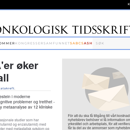
OMMER
KONGRESSER
SAMFUNNET
SABCS
ASH
'er øker
ll
tatakreft
.
estein i moderne
gnitive problemer og tretthet -
ny metaanalyse av 12 kliniske
För att du ska få tillgång till vårt kostnad
nasjonale studier som har
nyhetsbrev behöver vi få information o
olutamid og enzalutamid) med
yrkestitel och arbetsplats, för att verifier
nter med metastatisk sykdom og
får ta del av de annonser som nyhetsbr