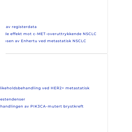
ruk av registerdata
ovende effekt mot c-MET-overuttrykkende NSCLC
te dosen av Enhertu ved metastatisk NSCLC
edlikeholdsbehandling ved HER2+ metastatisk
lsestendenser
 behandlingen av PIK3CA-mutert brystkreft