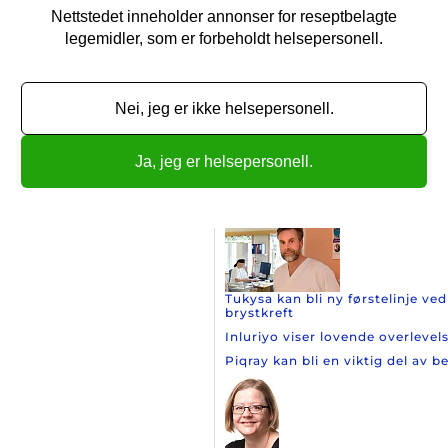
n andegenerasjons-AA'er enn med
kelige verden har en tendens til å
Nettstedet inneholder annonser for reseptbelagte
r fall, tretthet og kognisjons-
legemidler, som er forbeholdt helsepersonell.
Ny lungekreftstudie har tatt i b
Nei, jeg er ikke helsepersonell.
Telisotuzumab vedotin viser l
Nye data favoriserer den laves
Ja, jeg er helsepersonell.
Flere artikler
Nyheter om brystkreft
Tukysa kan bli ny førstelinje v
brystkreft
Inluriyo viser lovende overleve
Piqray kan bli en viktig del av