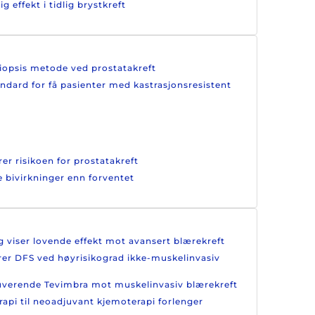
effekt i tidlig brystkreft
biopsis metode ved prostatakreft
andard for få pasienter med kastrasjonsresistent
er risikoen for prostatakreft
e bivirkninger enn forventet
g viser lovende effekt mot avansert blærekreft
drer DFS ved høyrisikograd ikke-muskelinvasiv
juverende Tevimbra mot muskelinvasiv blærekreft
rapi til neoadjuvant kjemoterapi forlenger