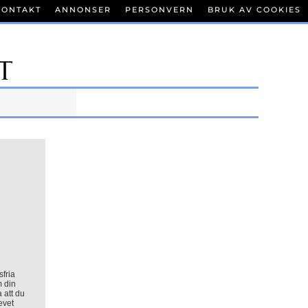
KONTAKT
ANNONSER
PERSONVERN
BRUK AV COOKIES
sfria
m din
a att du
evet