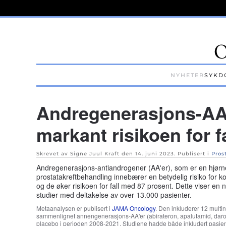
Skip to main content
NYHETER
SYKD
Andregenerasjons-AA
markant risikoen for fa
Skrevet av Signe Juul Kraft den
14. juni 2023
. Publisert i
Pros
Andregenerasjons-antiandrogener (AA'er), som er en hjørn
prostatakreftbehandling innebærer en betydelig risiko for ko
og de øker risikoen for fall med 87 prosent. Dette viser en 
studier med deltakelse av over 13.000 pasienter.
Metaanalysen er publisert i
JAMA Oncology
. Den inkluderer 12 multi
sammenlignet annengenerasjons-AA'er (abirateron, apalutamid, dar
placebo i perioden 2008-2021. Studiene hadde både inkludert pasie