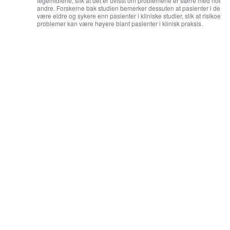
legemidlene, slik at det er uvisst om problemene er større med noe
andre. Forskerne bak studien bemerker dessuten at pasienter i den vir
være eldre og sykere enn pasienter i kliniske studier, slik at risikoen fo
problemer kan være høyere blant pasienter i klinisk praksis.