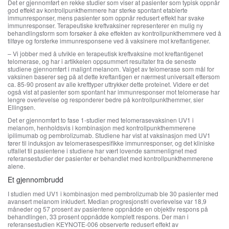
Det er gjennomført en rekke studier som viser at pasienter som typisk oppnår
god effekt av kontrollpunkthemmere har sterke spontant etablerte
immunresponser, mens pasienter som oppnår redusert effekt har svake
immunresponser. Terapeutiske kreftvaksiner representerer en mulig ny
behandlingsform som forsøker å øke effekten av kontrollpunkthemmere ved å
tilføye og forsterke immunresponsene ved å vaksinere mot kreftantigener.
– Vi jobber med å utvikle en terapeutisk kreftvaksine mot kreftantigenet
telomerase, og har i artikkelen oppsummert resultater fra de seneste
studiene gjennomført i malignt melanom. Valget av telomerase som mål for
vaksinen baserer seg på at dette kreftantigen er nærmest universalt ettersom
ca. 85-90 prosent av alle krefttyper uttrykker dette proteinet. Videre er det
også vist at pasienter som spontant har immunresponser mot telomerase har
lengre overlevelse og responderer bedre på kontrollpunkthemmer, sier
Ellingsen.
Det er gjennomført to fase 1-studier med telomerasevaksinen UV1 i
melanom, henholdsvis i kombinasjon med kontrollpunkthemmerene
ipilimumab og pembrolizumab. Studiene har vist at vaksinasjon med UV1
fører til induksjon av telomerasespesifikke immunresponser, og det kliniske
utfallet til pasientene i studiene har vært lovende sammenlignet med
referansestudier der pasienter er behandlet med kontrollpunkthemmerene
alene.
Et gjennombrudd
I studien med UV1 i kombinasjon med pembrolizumab ble 30 pasienter med
avansert melanom inkludert. Median progresjonsfri overlevelse var 18,9
måneder og 57 prosent av pasientene oppnådde en objektiv respons på
behandlingen, 33 prosent oppnådde komplett respons. Der man i
referansestudien KEYNOTE-006 observerte redusert effekt av