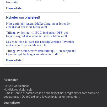
forventet
Flere artikler
Nyheter om blærekreft
Nytt antistoff-legemiddelkobling viser lovende
effekt mot avansert blærekreft
Tillägg av Imfinzi til BCG forbedrer DFS ved
høyrisikograd ikke-muskelinvasiv blærekreft
Lovende fase II-data for neoadjuverende Tevimbra
mot muskelinvasiv blærekreft
Tillegg av perioperativ immunterapi til neoadjuvant
kjemoterapi forlenger overlevelse i MIBC
Flere artikler
Redaksjon
Bo Karl Christensen
Nordisk redaksjonssjef
E-mail:
Denne e-postadressen er beskyttet mot programmer som samler e-
postadresser. Du må aktivere javaskript for å kunne se den.
Journalister