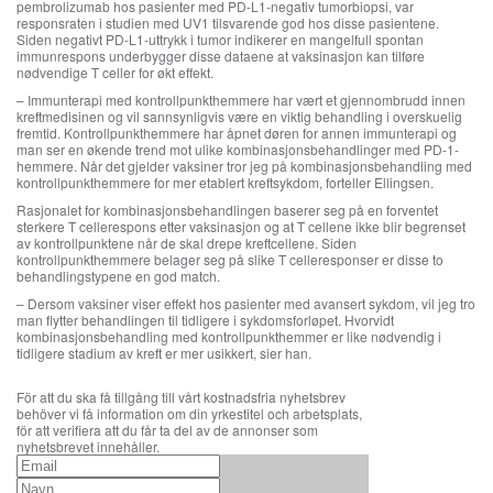
pembrolizumab hos pasienter med PD-L1-negativ tumorbiopsi, var
responsraten i studien med UV1 tilsvarende god hos disse pasientene.
Siden negativt PD-L1-uttrykk i tumor indikerer en mangelfull spontan
immunrespons underbygger disse dataene at vaksinasjon kan tilføre
nødvendige T celler for økt effekt.
– Immunterapi med kontrollpunkthemmere har vært et gjennombrudd innen
kreftmedisinen og vil sannsynligvis være en viktig behandling i overskuelig
fremtid. Kontrollpunkthemmere har åpnet døren for annen immunterapi og
man ser en økende trend mot ulike kombinasjonsbehandlinger med PD-1-
hemmere. Når det gjelder vaksiner tror jeg på kombinasjonsbehandling med
kontrollpunkthemmere for mer etablert kreftsykdom, forteller Ellingsen.
Rasjonalet for kombinasjonsbehandlingen baserer seg på en forventet
sterkere T cellerespons etter vaksinasjon og at T cellene ikke blir begrenset
av kontrollpunktene når de skal drepe kreftcellene. Siden
kontrollpunkthemmere belager seg på slike T celleresponser er disse to
behandlingstypene en god match.
– Dersom vaksiner viser effekt hos pasienter med avansert sykdom, vil jeg tro
man flytter behandlingen til tidligere i sykdomsforløpet. Hvorvidt
kombinasjonsbehandling med kontrollpunkthemmer er like nødvendig i
tidligere stadium av kreft er mer usikkert, sier han.
För att du ska få tillgång till vårt kostnadsfria nyhetsbrev
behöver vi få information om din yrkestitel och arbetsplats,
för att verifiera att du får ta del av de annonser som
nyhetsbrevet innehåller.