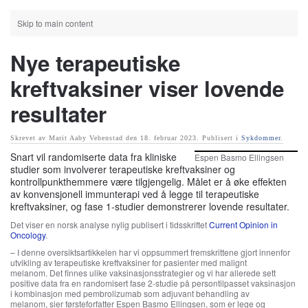
Skip to main content
Nye terapeutiske
kreftvaksiner viser lovende
resultater
Skrevet av Marit Aaby Vebenstad den
18. februar 2023
. Publisert i
Sykdommer
.
Snart vil randomiserte data fra kliniske
Espen Basmo Ellingsen
studier som involverer terapeutiske kreftvaksiner og
kontrollpunkthemmere være tilgjengelig. Målet er å øke effekten
av konvensjonell immunterapi ved å legge til terapeutiske
kreftvaksiner, og fase 1-studier demonstrerer lovende resultater.
Det viser en norsk analyse nylig publisert i tidsskriftet
Current Opinion in
Oncology
.
– I denne oversiktsartikkelen har vi oppsummert fremskrittene gjort innenfor
utvikling av terapeutiske kreftvaksiner for pasienter med malignt
melanom. Det finnes ulike vaksinasjonsstrategier og vi har allerede sett
positive data fra en randomisert fase 2-studie på persontilpasset vaksinasjon
i kombinasjon med pembrolizumab som adjuvant behandling av
melanom, sier førsteforfatter Espen Basmo Ellingsen, som er lege og