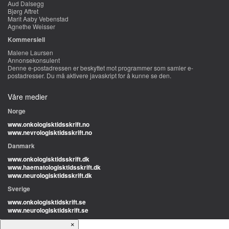
Aud Dalsegg
Bjørg Aftret
Marit Aaby Vebenstad
Agnethe Weisser
Kommersiell
Malene Laursen
Annonsekonsulent
Denne e-postadressen er beskyttet mot programmer som samler e-
postadresser. Du må aktivere javaskript for å kunne se den.
Våre medier
Norge
www.onkologisktidsskrift.no
www.nevrologisktidsskrift.no
Danmark
www.onkologisktidsskrift.dk
www.haematologisktidsskrift.dk
www.neurologisktidsskrift.dk
Sverige
www.onkologisktidskrift.se
www.neurologisktidskrift.se
×