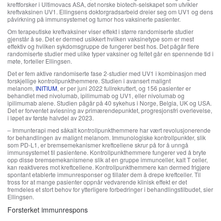
kreftforsker i Ultimovacs ASA, det norske biotech-selskapet som utvikler
kreftvaksinen UV1. Ellingsens doktorgradsarbeid dreier seg om UV1 og dens
påvirkning på immunsystemet og tumor hos vaksinerte pasienter.
Om terapeutiske kreftvaksiner viser effekt i større randomiserte studier
gjenstår å se. Det er dermed usikkert hvilken vaksinetype som er mest
effektiv og hvilken sykdomsgruppe de fungerer best hos. Det pågår flere
randomiserte studier med ulike typer vaksiner og feltet går en spennende tid i
møte, forteller Ellingsen.
Det er fem aktive randomiserte fase 2-studier med UV1 i kombinasjon med
forskjellige kontrollpunkthemmere. Studien i avansert malignt
melanom,
INITIUM
, er per juni 2022 fullrekruttert, og 156 pasienter er
behandlet med nivolumab, ipilimumab og UV1, eller nivolumab og
ipilimumab alene. Studien pågår på 40 sykehus i Norge, Belgia, UK og USA.
Det er forventet avlesning av primærendepunktet, progresjonsfri overlevelse,
i løpet av første halvdel av 2023.
– Immunterapi med såkalt kontrollpunkthemmere har vært revolusjonerende
for behandlingen av malignt melanom. Immunologiske kontrollpunkter, slik
som PD-L1, er bremsemekanismer kreftcellene skrur på for å unngå
immunsystemet til pasientene. Kontrollpunkthemmere fungerer ved å bryte
opp disse bremsemekanismene slik at en gruppe immunceller, kalt T celler,
kan reaktiveres mot kreftcellene. Kontrollpunkthemmere kan dermed frigjøre
spontant etablerte immunresponser og tillater dem å drepe kreftceller. Til
tross for at mange pasienter oppnår vedvarende klinisk effekt er det
fremdeles et stort behov for ytterligere forbedringer i behandlingstilbudet, sier
Ellingsen.
Forsterket immunrespons