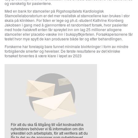
og vanskelig for pasientene.
Med en bank for stamceller på Rigshospitalets Kardiologisk
Stamcellelaboratorium er det mer realistisk at stamcellene kan brukes i stor
skala på klinikken. For tiden er lege og ph.d.-student Kathrine Kronberg
Jakobsen i gang med å gjennomføre et randomisert forsøk, hvor pasienter
med hode-halskreft enten får sprøytet inn om lag 25 millioner allogene
stamceller eller placebo-væske inn i bukspyttkjertelen. Forsøkspersonene får
testet hvor mye spytt de kan produsere både før og etter behandlingen.
Forskerne har foreløpig bare funnet minimale bivirkninger i form av mindre
forbigående smerter og hevelser. De første resultatene av det kliniske
forsøket forventes å være klare i løpet av 2023
För att du ska få tillgång till vårt kostnadsfria
nyhetsbrev behöver vi få information om din
yrkestitel och arbetsplats, för att verifiera att du
får ta del av de annonser som nyhetsbrevet