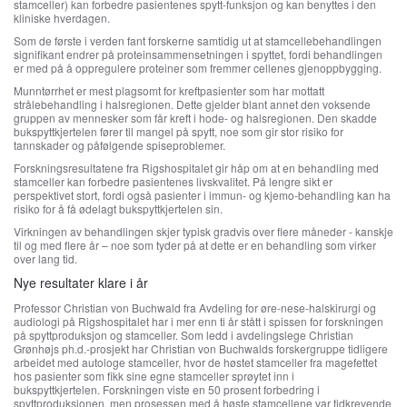
stamceller) kan forbedre pasientenes spytt-funksjon og kan benyttes i den
kliniske hverdagen.
Som de første i verden fant forskerne samtidig ut at stamcellebehandlingen
signifikant endrer på proteinsammensetningen i spyttet, fordi behandlingen
er med på å oppregulere proteiner som fremmer cellenes gjenoppbygging.
Munntørrhet er mest plagsomt for kreftpasienter som har mottatt
strålebehandling i halsregionen. Dette gjelder blant annet den voksende
gruppen av mennesker som får kreft i hode- og halsregionen. Den skadde
bukspyttkjertelen fører til mangel på spytt, noe som gir stor risiko for
tannskader og påfølgende spiseproblemer.
Forskningsresultatene fra Rigshospitalet gir håp om at en behandling med
stamceller kan forbedre pasientenes livskvalitet. På lengre sikt er
perspektivet stort, fordi også pasienter i immun- og kjemo-behandling kan ha
risiko for å få ødelagt bukspyttkjertelen sin.
Virkningen av behandlingen skjer typisk gradvis over flere måneder - kanskje
til og med flere år – noe som tyder på at dette er en behandling som virker
over lang tid.
Nye resultater klare i år
Professor Christian von Buchwald fra Avdeling for øre-nese-halskirurgi og
audiologi på Rigshospitalet har i mer enn ti år stått i spissen for forskningen
på spyttproduksjon og stamceller. Som ledd i avdelingslege Christian
Grønhøjs ph.d.-prosjekt har Christian von Buchwalds forskergruppe tidligere
arbeidet med autologe stamceller, hvor de høstet stamceller fra magefettet
hos pasienter som fikk sine egne stamceller sprøytet inn i
bukspyttkjertelen. Forskningen viste en 50 prosent forbedring i
spyttproduksjonen, men prosessen med å høste stamcellene var tidkrevende