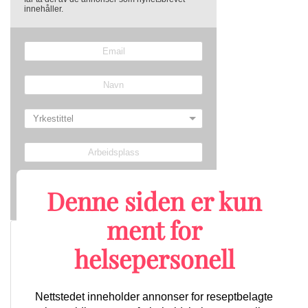
innehåller.
Denne siden er kun
Send
ment for
Nyheter om lungekreft
helsepersonell
Nettstedet inneholder annonser for reseptbelagte
Lengre ventet godkjenning: Nå kan