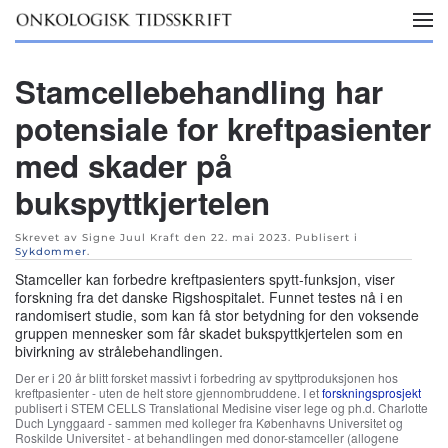
Skip to main content
Stamcellebehandling har
potensiale for kreftpasienter
med skader på
bukspyttkjertelen
Skrevet av Signe Juul Kraft den
22. mai 2023
. Publisert i
Sykdommer
.
Stamceller kan forbedre kreftpasienters spytt-funksjon, viser
forskning fra det danske Rigshospitalet. Funnet testes nå i en
randomisert studie, som kan få stor betydning for den voksende
gruppen mennesker som får skadet bukspyttkjertelen som en
bivirkning av strålebehandlingen.
Der er i 20 år blitt forsket massivt i forbedring av spyttproduksjonen hos
kreftpasienter - uten de helt store gjennombruddene. I et
forskningsprosjekt
publisert i STEM CELLS Translational Medisine viser lege og ph.d. Charlotte
Duch Lynggaard - sammen med kolleger fra Københavns Universitet og
Roskilde Universitet - at behandlingen med donor-stamceller (allogene