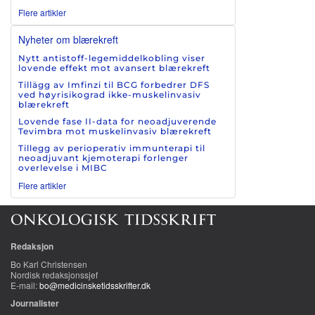
Flere artikler
Nyheter om blærekreft
Nytt antistoff-legemiddelkobling viser
lovende effekt mot avansert blærekreft
Tillägg av Imfinzi til BCG forbedrer DFS
ved høyrisikograd ikke-muskelinvasiv
blærekreft
Lovende fase II-data for neoadjuverende
Tevimbra mot muskelinvasiv blærekreft
Tillegg av perioperativ immunterapi til
neoadjuvant kjemoterapi forlenger
overlevelse i MIBC
Flere artikler
Redaksjon
Bo Karl Christensen
Nordisk redaksjonssjef
E-mail:
bo@medicinsketidsskrifter.dk
Journalister