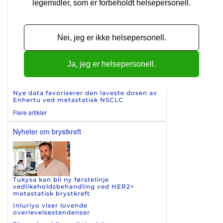
Retsevmo brukes til behandling av tre
legemidler, som er forbeholdt helsepersonell.
forskjellige kreftformer
Nei, jeg er ikke helsepersonell.
Ny lungekreftstudie har tatt i bruk av
registerdata
Ja, jeg er helsepersonell.
Telisotuzumab vedotin viser lovende effekt
mot c-MET-overuttrykkende NSCLC
Nye data favoriserer den laveste dosen av
Enhertu ved metastatisk NSCLC
Flere artikler
Nyheter om brystkreft
Tukysa kan bli ny førstelinje
vedlikeholdsbehandling ved HER2+
metastatisk brystkreft
Inluriyo viser lovende
overlevelsestendenser