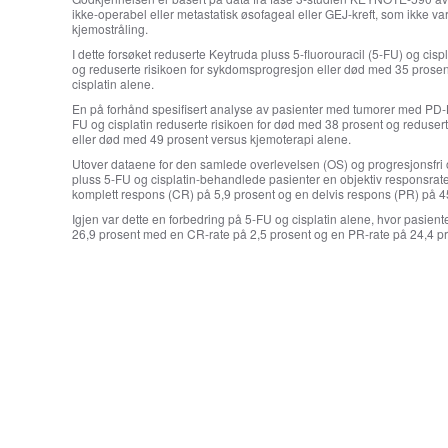
ikke-operabel eller metastatisk øsofageal eller GEJ-kreft, som ikke var 
kjemostråling.
I dette forsøket reduserte Keytruda pluss 5-fluorouracil (5-FU) og cisp
og reduserte risikoen for sykdomsprogresjon eller død med 35 pros
cisplatin alene.
En på forhånd spesifisert analyse av pasienter med tumorer med PD-L1
FU og cisplatin reduserte risikoen for død med 38 prosent og reduser
eller død med 49 prosent versus kjemoterapi alene.
Utover dataene for den samlede overlevelsen (OS) og progresjonsfri 
pluss 5-FU og cisplatin-behandlede pasienter en objektiv responsra
komplett respons (CR) på 5,9 prosent og en delvis respons (PR) på 
Igjen var dette en forbedring på 5-FU og cisplatin alene, hvor pasie
26,9 prosent med en CR-rate på 2,5 prosent og en PR-rate på 24,4 pr