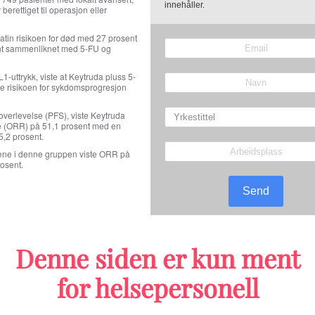
innehåller.
berettiget til operasjon eller
latin risikoen for død med 27 prosent
ent sammenliknet med 5-FU og
-uttrykk, viste at Keytruda pluss 5-
te risikoen for sykdomsprogresjon
overlevelse (PFS), viste Keytruda
te (ORR) på 51,1 prosent med en
45,2 prosent.
ntene i denne gruppen viste ORR på
osent.
Send
Nyheter om lungekreft
Denne siden er kun ment
for helsepersonell
Lengre ventet godkjenning: Nå 
forskjellige kreftformer