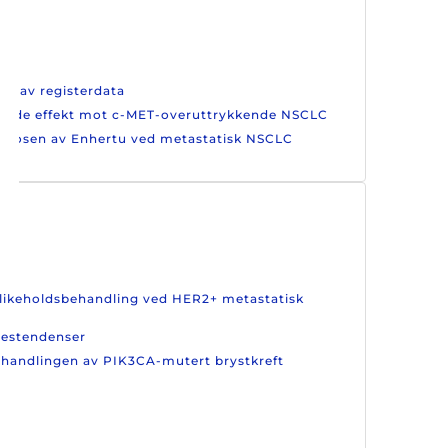
ruk av registerdata
ovende effekt mot c-MET-overuttrykkende NSCLC
te dosen av Enhertu ved metastatisk NSCLC
edlikeholdsbehandling ved HER2+ metastatisk
lsestendenser
 behandlingen av PIK3CA-mutert brystkreft