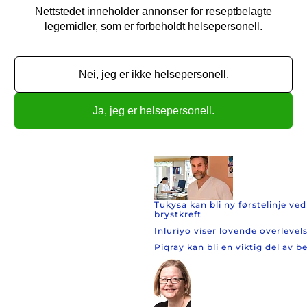
Nettstedet inneholder annonser for reseptbelagte
legemidler, som er forbeholdt helsepersonell.
Ny lungekreftstudie har tatt i b
Nei, jeg er ikke helsepersonell.
Telisotuzumab vedotin viser l
Nye data favoriserer den laves
Ja, jeg er helsepersonell.
Flere artikler
Nyheter om brystkreft
Tukysa kan bli ny førstelinje v
brystkreft
Inluriyo viser lovende overleve
Piqray kan bli en viktig del av