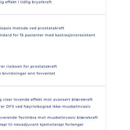
effekt i tidlig brystkreft
biopsis metode ved prostatakreft
andard for få pasienter med kastrasjonsresistent
er risikoen for prostatakreft
e bivirkninger enn forventet
g viser lovende effekt mot avansert blærekreft
drer DFS ved høyrisikograd ikke-muskelinvasiv
juverende Tevimbra mot muskelinvasiv blærekreft
rapi til neoadjuvant kjemoterapi forlenger