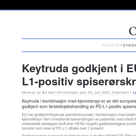
Skip to main content
NYHETER
SYKD
Keytruda godkjent i 
L1-positiv spiserørskr
Skrevet av Bo Karl Christensen den
24. juli 2021
. Publisert i
S
Keytruda i kombinasjon med kjemoterapi er av det europe
godkjent som førstelinjebehandling av PD-L1-positiv spiserø
EU har godkjent Keytruda (pembrolizumab) i kombinasjon med platina-
kjemoterapi i den innledende behandlingen av pasienter med lokalt f
metastatisk øsofageal kreft eller HER2-negativ gastroøsofageal junct
tumorer som viser et PD-L1-uttrykk over 1 prosent.
Godkjennelsen er basert på data fra fase 3-studien KEYNOTE-590 av 