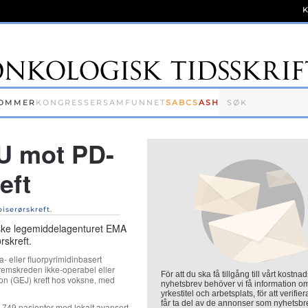
OMMER
KONGRESSER
SAMFUNNET
SABCS
ASH
EU mot PD-
eft
piserørskreft
.
iske legemiddelagenturet EMA
rskreft.
 eller fluorpyrimidinbasert
remskreden ikke-operabel eller
För att du ska få tillgång till vårt kostnad
ion (GEJ) kreft hos voksne, med
nyhetsbrev behöver vi få information o
yrkestitel och arbetsplats, för att verifier
får ta del av de annonser som nyhetsbr
749 pasienter med lokalt avansert,