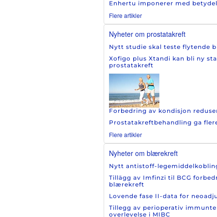
Enhertu imponerer med betydelig 
Flere artikler
Nyheter om prostatakreft
Nytt studie skal teste flytende 
Xofigo plus Xtandi kan bli ny st
prostatakreft
Forbedring av kondisjon reduser
Prostatakreftbehandling ga fler
Flere artikler
Nyheter om blærekreft
Nytt antistoff-legemiddelkoblin
Tillägg av Imfinzi til BCG forbe
blærekreft
Lovende fase II-data for neoad
Tillegg av perioperativ immunte
overlevelse i MIBC