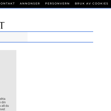
KONTAKT
ANNONSER
PERSONVERN
BRUK AV COOKIES
sfria
m din
a att du
evet