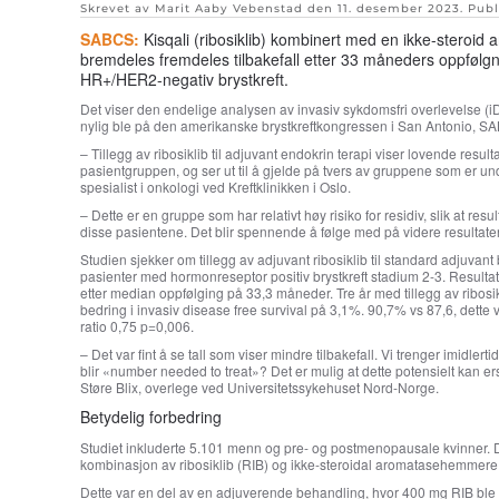
Skrevet av Marit Aaby Vebenstad den
11. desember 2023
. Publ
SABCS:
Kisqali (ribosiklib) kombinert med en ikke-steroi
bremdeles fremdeles tilbakefall etter 33 måneders oppfølgn
HR+/HER2-negativ brystkreft.
Det viser den endelige analysen av invasiv sykdomsfri overlevelse (i
nylig ble på den amerikanske brystkreftkongressen i San Antonio, S
– Tillegg av ribosiklib til adjuvant endokrin terapi viser lovende resul
pasientgruppen, og ser ut til å gjelde på tvers av gruppene som er u
spesialist i onkologi ved Kreftklinikken i Oslo.
– Dette er en gruppe som har relativt høy risiko for residiv, slik at res
disse pasientene. Det blir spennende å følge med på videre resultater,
Studien sjekker om tillegg av adjuvant ribosiklib til standard adjuva
pasienter med hormonreseptor positiv brystkreft stadium 2-3. Resulta
etter median oppfølging på 33,3 måneder. Tre år med tillegg av ribosi
bedring i invasiv disease free survival på 3,1%. 90,7% vs 87,6, dette v
ratio 0,75 p=0,006.
– Det var fint å se tall som viser mindre tilbakefall. Vi trenger imidlert
blir «number needed to treat»? Det er mulig at dette potensielt kan erst
Støre Blix, overlege ved Universitetssykehuset Nord-Norge.
Betydelig forbedring
Studiet inkluderte 5.101 menn og pre- og postmenopausale kvinner. De
kombinasjon av ribosiklib (RIB) og ikke-steroidal aromatasehemmere 
Dette var en del av en adjuverende behandling, hvor 400 mg RIB ble gi