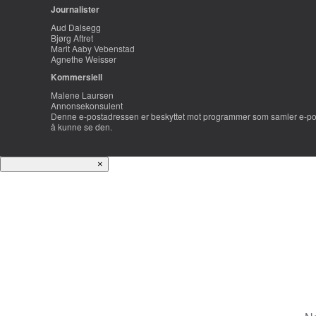
Journalister
Aud Dalsegg
Bjørg Aftret
Marit Aaby Vebenstad
Agnethe Weisser
Kommersiell
Malene Laursen
Annonsekonsulent
Denne e-postadressen er beskyttet mot programmer som samler e-post
å kunne se den.
×