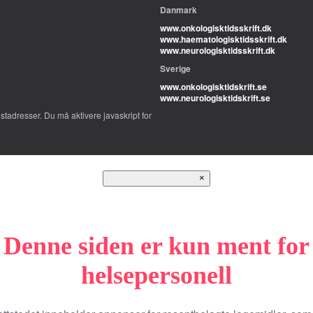
Danmark
www.onkologisktidsskrift.dk
www.haematologisktidsskrift.dk
www.neurologisktidsskrift.dk
Sverige
www.onkologisktidskrift.se
www.neurologisktidskrift.se
adresser. Du må aktivere javaskript for
×
Denne siden er kun ment for
helsepersonell