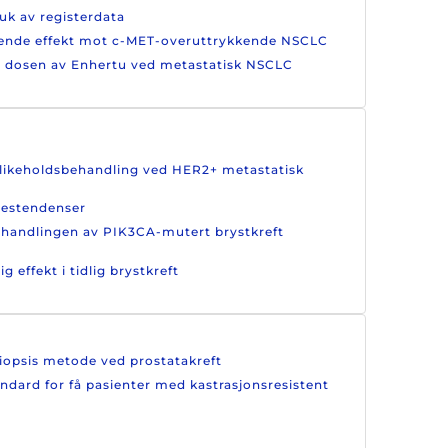
ruk av registerdata
ovende effekt mot c-MET-overuttrykkende NSCLC
te dosen av Enhertu ved metastatisk NSCLC
edlikeholdsbehandling ved HER2+ metastatisk
lsestendenser
 behandlingen av PIK3CA-mutert brystkreft
effekt i tidlig brystkreft
biopsis metode ved prostatakreft
andard for få pasienter med kastrasjonsresistent