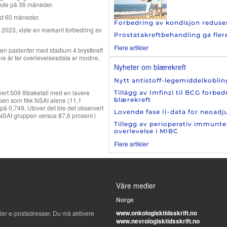
iode på 36 måneder.
nst 60 måneder.
Forbedring av kondisjon reduser
i 2023, viste en markant forbedring av
Prostatakreftbehandling ga fler
Flere artikler
iden pasienter med stadium 4 brystkreft
re år før overlevelsesdata er modne,
Nyheter om blærekreft
Nytt antistoff-legemiddelkoblin
rt 509 tilbakefall med en lavere
Tillägg av Imfinzi til BCG forbe
en som fikk NSAI alene (11,1
blærekreft
) på 0,749. Utover det ble det observert
Lovende fase II-data for neoad
+NSAI gruppen versus 87,6 prosent i
Tillegg av perioperativ immunte
overlevelse i MIBC
Flere artikler
Våre medier
Norge
www.onkologisktidsskrift.no
er e-postadresser. Du må aktivere
www.nevrologisktidsskrift.no