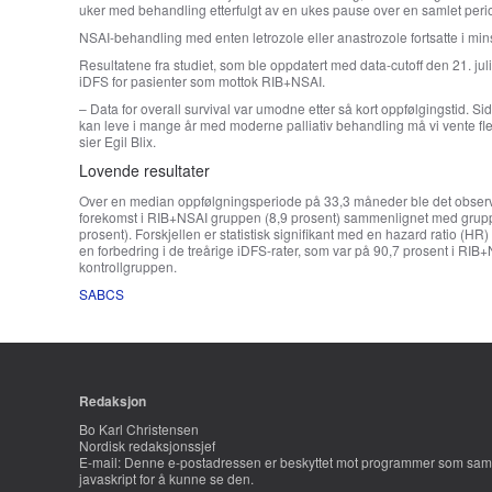
uker med behandling etterfulgt av en ukes pause over en samlet per
NSAI-behandling med enten letrozole eller anastrozole fortsatte i mi
Resultatene fra studiet, som ble oppdatert med data-cutoff den 21. jul
iDFS for pasienter som mottok RIB+NSAI.
– Data for overall survival var umodne etter så kort oppfølgingstid. S
kan leve i mange år med moderne palliativ behandling må vi vente fle
sier Egil Blix.
Lovende resultater
Over en median oppfølgningsperiode på 33,3 måneder ble det observe
forekomst i RIB+NSAI gruppen (8,9 prosent) sammenlignet med grupp
prosent). Forskjellen er statistisk signifikant med en hazard ratio (HR
en forbedring i de treårige iDFS-rater, som var på 90,7 prosent i RIB
kontrollgruppen.
SABCS
Redaksjon
Bo Karl Christensen
Nordisk redaksjonssjef
E-mail:
Denne e-postadressen er beskyttet mot programmer som saml
javaskript for å kunne se den.