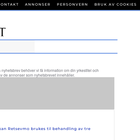
KONTAKT
ANNONSER
PERSONVERN
BRUK AV COOKIES
fria nyhetsbrev behöver vi få information om din yrkestitel och
del av de annonser som nyhetsbrevet innehåller.
kan Retsevmo brukes til behandling av tre