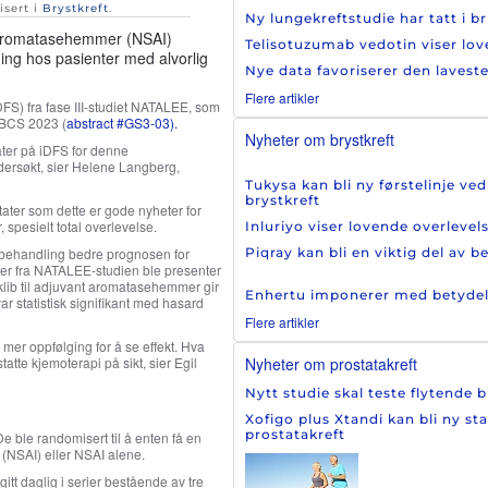
isert i
Brystkreft
.
Ny lungekreftstudie har tatt i b
d aromatasehemmer (NSAI)
Telisotuzumab vedotin viser l
ing hos pasienter med alvorlig
Nye data favoriserer den laves
Flere artikler
DFS) fra fase III-studiet NATALEE, som
ABCS 2023 (
abstract #GS3-03).
Nyheter om brystkreft
tater på iDFS for denne
ndersøkt, sier Helene Langberg,
Tukysa kan bli ny førstelinje v
brystkreft
ultater som dette er gode nyheter for
 spesielt total overlevelse.
Inluriyo viser lovende overleve
nt behandling bedre prognosen for
Piqray kan bli en viktig del av
ter fra NATALEE-studien ble presenter
klib til adjuvant aromatasehemmer gir
Enhertu imponerer med betydelig 
ar statistisk signifikant med hasard
Flere artikler
id mer oppfølging for å se effekt. Hva
atte kjemoterapi på sikt, sier Egil
Nyheter om prostatakreft
Nytt studie skal teste flytende 
Xofigo plus Xtandi kan bli ny st
prostatakreft
 ble randomisert til å enten få en
(NSAI) eller NSAI alene.
tt daglig i serier bestående av tre