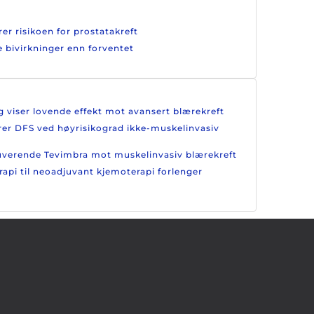
er risikoen for prostatakreft
e bivirkninger enn forventet
g viser lovende effekt mot avansert blærekreft
drer DFS ved høyrisikograd ikke-muskelinvasiv
juverende Tevimbra mot muskelinvasiv blærekreft
rapi til neoadjuvant kjemoterapi forlenger