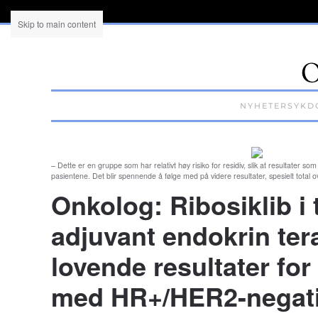
Skip to main content
NYHETER
SYKD
– Dette er en gruppe som har relativt høy risiko for residiv, slik at resultater so
pasientene. Det blir spennende å følge med på videre resultater, spesielt total 
Onkolog: Ribosiklib i ti
adjuvant endokrin tera
lovende resultater for
med HR+/HER2-negativ