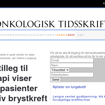
OMMER
KONGRESSER
SAMFUNNET
SABCS
ASH
För att du ska få tillgång till vårt kostnads
m dette er gode nyheter for disse
arbetsplats, för att verifiera att du får ta 
overlevelse, sier Helene Langberg.
lleg til
pi viser
Send
 pasienter
Nyheter om lungekreft
 brystkreft
Lengre ventet godkjenning: Nå 
forskjellige kreftformer