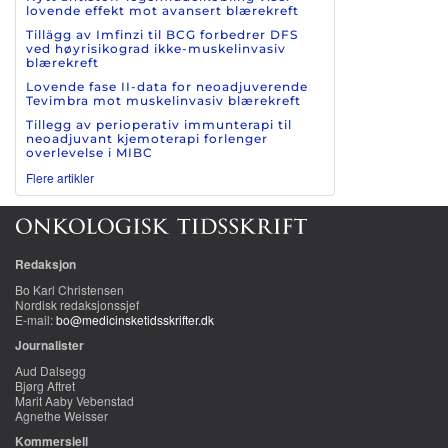
lovende effekt mot avansert blærekreft
Tillägg av Imfinzi til BCG forbedrer DFS
ved høyrisikograd ikke-muskelinvasiv
blærekreft
Lovende fase II-data for neoadjuverende
Tevimbra mot muskelinvasiv blærekreft
Tillegg av perioperativ immunterapi til
neoadjuvant kjemoterapi forlenger
overlevelse i MIBC
Flere artikler
Redaksjon
Bo Karl Christensen
Nordisk redaksjonssjef
E-mail:
bo@medicinsketidsskrifter.dk
Journalister
Aud Dalsegg
Bjørg Aftret
Marit Aaby Vebenstad
Agnethe Weisser
Kommersiell