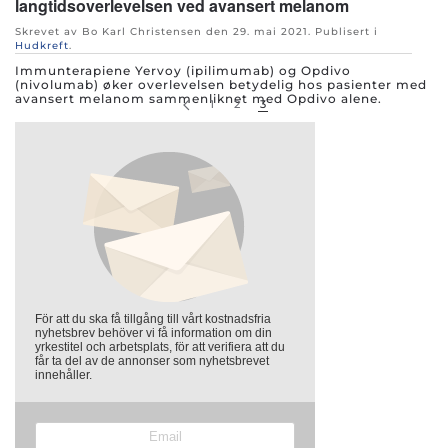
langtidsoverlevelsen ved avansert melanom
Skrevet av Bo Karl Christensen den
29. mai 2021
. Publisert i
Hudkreft
.
Immunterapiene Yervoy (ipilimumab) og Opdivo
(nivolumab) øker overlevelsen betydelig hos pasienter med
avansert melanom sammenliknet med Opdivo alene.
1
2
3
För att du ska få tillgång till vårt kostnadsfria
nyhetsbrev behöver vi få information om din
yrkestitel och arbetsplats, för att verifiera att du
får ta del av de annonser som nyhetsbrevet
innehåller.