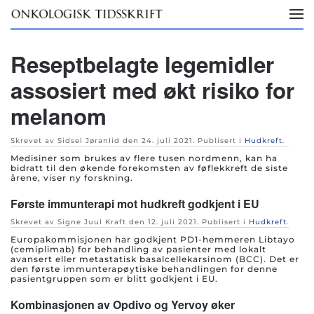
Skip to main content
Reseptbelagte legemidler
assosiert med økt risiko for
melanom
Skrevet av Sidsel Jøranlid den
24. juli 2021
. Publisert i
Hudkreft
.
Medisiner som brukes av flere tusen nordmenn, kan ha
bidratt til den økende forekomsten av føflekkreft de siste
årene, viser ny forskning.
Første immunterapi mot hudkreft godkjent i EU
Skrevet av Signe Juul Kraft den
12. juli 2021
. Publisert i
Hudkreft
.
Europakommisjonen har godkjent PD1-hemmeren Libtayo
(cemiplimab) for behandling av pasienter med lokalt
avansert eller metastatisk basalcellekarsinom (BCC). Det er
den første immunterapøytiske behandlingen for denne
pasientgruppen som er blitt godkjent i EU.
Kombinasjonen av Opdivo og Yervoy øker