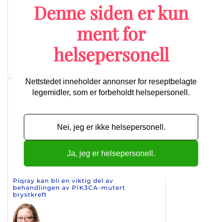
Denne siden er kun
Ny lungekreftstudie har tatt i bruk av
registerdata
ment for
Telisotuzumab vedotin viser lovende effekt
mot c-MET-overuttrykkende NSCLC
helsepersonell
Nye data favoriserer den laveste dosen av
Enhertu ved metastatisk NSCLC
Flere artikler
Nettstedet inneholder annonser for reseptbelagte
Nyheter om brystkreft
legemidler, som er forbeholdt helsepersonell.
Nei, jeg er ikke helsepersonell.
Tukysa kan bli ny førstelinje
vedlikeholdsbehandling ved HER2+
metastatisk brystkreft
Ja, jeg er helsepersonell.
Inluriyo viser lovende
overlevelsestendenser
Piqray kan bli en viktig del av
behandlingen av PIK3CA-mutert
brystkreft