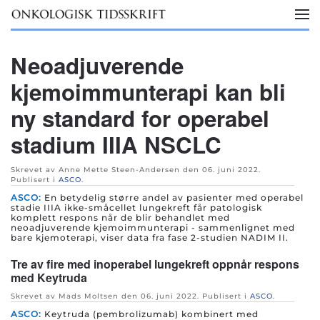
Skip to main content
Neoadjuverende
kjemoimmunterapi kan bli
ny standard for operabel
stadium IIIA NSCLC
Skrevet av Anne Mette Steen-Andersen den
06. juni 2022
.
Publisert i
ASCO
.
ASCO:
En betydelig større andel av pasienter med operabel
stadie IIIA ikke-småcellet lungekreft får patologisk
komplett respons når de blir behandlet med
neoadjuverende kjemoimmunterapi - sammenlignet med
bare kjemoterapi, viser data fra fase 2-studien NADIM II.
Tre av fire med inoperabel lungekreft oppnår respons
med Keytruda
Skrevet av Mads Moltsen den
06. juni 2022
. Publisert i
ASCO
.
ASCO:
Keytruda (pembrolizumab) kombinert med