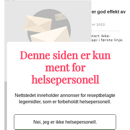
(RFA).
Pasienter med KRAS-mutert NSCLC viser god effekt av
kjemo-immunterapi i første linje
Skrevet av Anne Mette Steen-Andersen den
05. juni 2022
.
Publisert i
ASCO
.
ASCO:
Det er effektivt å behandle KRAS-mutert ikke-
småcellet lungekreft med kjemo-immunterapi i første linje.
Dette viser en samlet FDA-analyse basert på 12
registerstudier.
Denne siden er kun
För att du ska få tillgång till vårt kostnadsfria
nyhetsbrev behöver vi få information om din
ment for
yrkestitel och arbetsplats, för att verifiera att du
får ta del av de annonser som nyhetsbrevet
innehåller.
helsepersonell
Nettstedet inneholder annonser for reseptbelagte
legemidler, som er forbeholdt helsepersonell.
Nei, jeg er ikke helsepersonell.