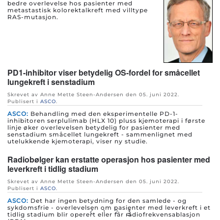
bedre overlevelse hos pasienter med
metastastisk kolorektalkreft med villtype
RAS-mutasjon.
PD1-inhibitor viser betydelig OS-fordel for småcellet
lungekreft i senstadium
Skrevet av Anne Mette Steen-Andersen den
05. juni 2022
.
Publisert i
ASCO
.
ASCO:
Behandling med den eksperimentelle PD-1-
inhibitoren serplulimab (HLX 10) pluss kjemoterapi i første
linje øker overlevelsen betydelig for pasienter med
senstadium småcellet lungekreft - sammenlignet med
utelukkende kjemoterapi, viser ny studie.
Radiobølger kan erstatte operasjon hos pasienter med
leverkreft i tidlig stadium
Skrevet av Anne Mette Steen-Andersen den
05. juni 2022
.
Publisert i
ASCO
.
ASCO:
Det har ingen betydning for den samlede - og
sykdomsfrie - overlevelsen om pasienter med leverkreft i et
1
2
3
tidlig stadium blir operert eller får radiofrekvensablasjon