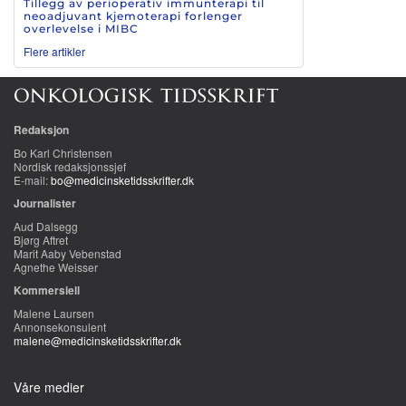
Tillegg av perioperativ immunterapi til
neoadjuvant kjemoterapi forlenger
overlevelse i MIBC
Flere artikler
Redaksjon
Bo Karl Christensen
Nordisk redaksjonssjef
E-mail:
bo@medicinsketidsskrifter.dk
Journalister
Aud Dalsegg
Bjørg Aftret
Marit Aaby Vebenstad
Agnethe Weisser
Kommersiell
Malene Laursen
Annonsekonsulent
malene@medicinsketidsskrifter.dk
Våre medier