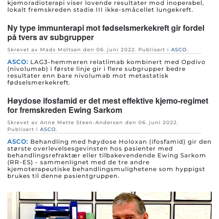
kjemoradioterapi viser lovende resultater mod inoperabel,
lokalt fremskreden stadie III ikke-småcellet lungekreft.
Ny type immunterapi mot fødselsmerkekreft gir fordel
på tvers av subgrupper
Skrevet av Mads Moltsen den
06. juni 2022
. Publisert i
ASCO
.
ASCO:
LAG3-hemmeren relatlimab kombinert med Opdivo
(nivolumab) i første linje gir i flere subgrupper bedre
resultater enn bare nivolumab mot metastatisk
fødselsmerkekreft.
Høydose ifosfamid er det mest effektive kjemo-regimet
for fremskreden Ewing Sarkom
Skrevet av Anne Mette Steen-Andersen den
06. juni 2022
.
Publisert i
ASCO
.
ASCO:
Behandling med høydose Holoxan (ifosfamid) gir den
største overlevelsesgevinsten hos pasienter med
behandlingsrefraktær eller tilbakevendende Ewing Sarkom
(RR-ES) - sammenlignet med de tre andre
kjemoterapeutiske behandlingsmulighetene som hyppigst
brukes til denne pasientgruppen.