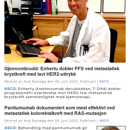
Gjennombrudd: Enhertu dobler PFS ved metastatisk
brystkreft med lavt HER2-uttrykk
Skrevet av Aud Dalsegg den
05. juni 2022
. Publisert i
ASCO
.
ASCO:
Enhertu (trastmzumab-derukstekan, T-DXd) dobler
progresjonsfri overlevelse mot HER2-low metastatisk
brystkreft sammenlignet med kjemoterapi.
Panitumumab dokumentert som mest effektivt ved
metastatisk kolorektalkreft med RAS-mutasjon
Skrevet av Aud Dalsegg den
05. juni 2022
. Publisert i
ASCO
.
ASCO:
Behandling med panitumumab gir