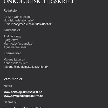
Redaksjon
Bo Karl Christensen
Nordisk redaksjonssjef
E-mail:
bo@medicinsketidsskrifter.dk
Journalister
Aud Dalsegg
Bjørg Aftret
Marit Aaby Vebenstad
Agnethe Weisser
Kommersiell
Malene Laursen
Annonsekonsulent
malene@medicinsketidsskrifter.dk
Våre medier
Norge
www.onkologisktidsskrift.no
www.nevrologisktidsskrift.no
Danmark