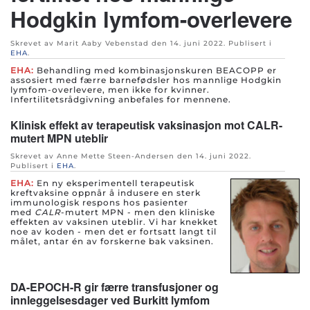
Hodgkin lymfom-overlevere
Skrevet av Marit Aaby Vebenstad den
14. juni 2022
. Publisert i
EHA
.
EHA:
Behandling med kombinasjonskuren BEACOPP er
assosiert med færre barnefødsler hos mannlige Hodgkin
lymfom-overlevere, men ikke for kvinner.
Infertilitetsrådgivning anbefales for mennene.
Klinisk effekt av terapeutisk vaksinasjon mot CALR-
mutert MPN uteblir
Skrevet av Anne Mette Steen-Andersen den
14. juni 2022
.
Publisert i
EHA
.
EHA:
En ny eksperimentell terapeutisk
kreftvaksine oppnår å indusere en sterk
immunologisk respons hos pasienter
med
CALR
-mutert MPN - men den kliniske
effekten av vaksinen uteblir. Vi har knekket
noe av koden - men det er fortsatt langt til
målet, antar én av forskerne bak vaksinen.
DA-EPOCH-R gir færre transfusjoner og
innleggelsesdager ved Burkitt lymfom