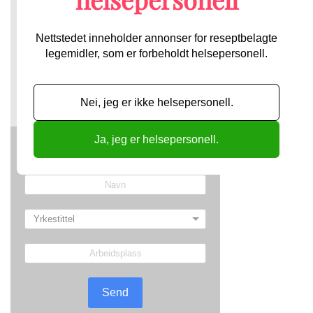
kjemoterapi forlenger den samlede overlevelsen ved
nydiagnostisert akutt myeloid leukemi (AML) med FLT3-
ITD-mutasjon.
Nettstedet inneholder annonser for reseptbelagte
legemidler, som er forbeholdt helsepersonell.
För att du ska få tillgång till vårt kostnadsfria
nyhetsbrev behöver vi få information om din
yrkestitel och arbetsplats, för att verifiera att du
får ta del av de annonser som nyhetsbrevet
Nei, jeg er ikke helsepersonell.
innehåller.
Ja, jeg er helsepersonell.
Send