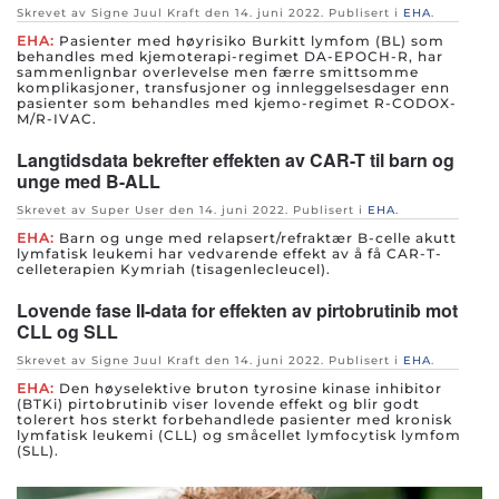
Skrevet av Signe Juul Kraft den
14. juni 2022
. Publisert i
EHA
.
EHA:
Pasienter med høyrisiko Burkitt lymfom (BL) som
behandles med kjemoterapi-regimet DA-EPOCH-R, har
sammenlignbar overlevelse men færre smittsomme
komplikasjoner, transfusjoner og innleggelsesdager enn
pasienter som behandles med kjemo-regimet R-CODOX-
M/R-IVAC.
Langtidsdata bekrefter effekten av CAR-T til barn og
unge med B-ALL
Skrevet av Super User den
14. juni 2022
. Publisert i
EHA
.
EHA:
Barn og unge med relapsert/refraktær B-celle akutt
lymfatisk leukemi har vedvarende effekt av å få CAR-T-
celleterapien Kymriah (tisagenlecleucel).
Lovende fase II-data for effekten av pirtobrutinib mot
CLL og SLL
Skrevet av Signe Juul Kraft den
14. juni 2022
. Publisert i
EHA
.
EHA:
Den høyselektive bruton tyrosine kinase inhibitor
(BTKi) pirtobrutinib viser lovende effekt og blir godt
tolerert hos sterkt forbehandlede pasienter med kronisk
lymfatisk leukemi (CLL) og småcellet lymfocytisk lymfom
(SLL).