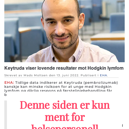
Keytruda viser lovende resultater mot Hodgkin lymfom
Skrevet av Mads Moltsen den
13. juni 2022
. Publisert i
EHA
.
EHA:
Tidlige data indikerer at Keytruda (pembrolizumab)
kanskje kan minske risikoen for at unge med Hodgkin
lymfom og dårlig respons på førstelinjebehandling får
behov for stråleterapi.
Denne siden er kun
Quizartinib og kjemo-kombinasjon forlenger
overlevelsen markant ved AML
ment for
Skrevet av Signe Juul Kraft den
13. juni 2022
. Publisert i
EHA
.
helsepersonell
EHA:
Tilføyelsen av FLT3-hemmeren quizartinib til standard