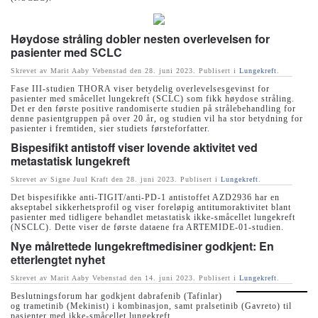
Høydose stråling dobler nesten overlevelsen for
pasienter med SCLC
Skrevet av Marit Aaby Vebenstad den
28. juni 2023
. Publisert i
Lungekreft
.
Fase III-studien THORA viser betydelig overlevelsesgevinst for
pasienter med småcellet lungekreft (SCLC) som fikk høydose stråling.
Det er den første positive randomiserte studien på strålebehandling for
denne pasientgruppen på over 20 år, og studien vil ha stor betydning for
pasienter i fremtiden, sier studiets førsteforfatter.
Bispesifikt antistoff viser lovende aktivitet ved
metastatisk lungekreft
Skrevet av Signe Juul Kraft den
28. juni 2023
. Publisert i
Lungekreft
.
Det bispesifikke anti-TIGIT/anti-PD-1 antistoffet AZD2936 har en
akseptabel sikkerhetsprofil og viser foreløpig antitumoraktivitet blant
pasienter med tidligere behandlet metastatisk ikke-småcellet lungekreft
(NSCLC). Dette viser de første dataene fra ARTEMIDE-01-studien.
Nye målrettede lungekreftmedisiner godkjent: En
etterlengtet nyhet
Skrevet av Marit Aaby Vebenstad den
14. juni 2023
. Publisert i
Lungekreft
.
Beslutningsforum har godkjent dabrafenib (Tafinlar)
og trametinib (Mekinist) i kombinasjon, samt pralsetinib (Gavreto) til
pasienter med ikke-småcellet lungekreft.