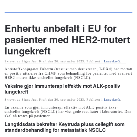
Skip to main content
Enhertu anbefalt i EU for
pasienter med HER2-mutert
lungekreft
Skrevet av Signe Juul Kraft den
26. september 2023
. Publisert i
Lungekreft
.
Antistoffkonjugatet Enhertu (trastuzumab deruxtecan, T-DXd) har mottatt
en positiv uttalelse fra CHMP som behandling for pasienter med avansert
HER2-mutert ikke-småcellet lungekreft (NSCLC).
Vaksine gjør immunterapi effektiv mot ALK-positiv
lungekreft
Skrevet av Signe Juul Kraft den
26. september 2023
. Publisert i
Lungekreft
.
En vaksine som gjør immunterapi effektiv mot ALK-positiv ikke-
småcellet lungekreft (NSCLC) har vist gode resultater i laboratoriet. Den
skal nå testes på pasienter.
Langtidsdata bekrefter Keytruda pluss cellegift som
standardbehandling for metastatisk NSCLC