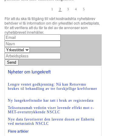
1
2
3
4
5
För att du ska få tillgång till vårt kostnadsfria nyhetsbrev
behöver vi få information om din yrkestitel och arbetsplats,
för att verifiera att du får ta del av de annonser som
nyhetsbrevet innehåller.
Send
Nyheter om lungekreft
Lengre ventet godkjenning: Nå kan Retsevmo
brukes til behandling av tre forskjellige kreftformer
Ny lungekreftstudie har tatt i bruk av registerdata
Telisotuzumab vedotin viser lovende effekt mot c-
MET-overuttrykkende NSCLC
Nye data favoriserer den laveste dosen av Enhertu
ved metastatisk NSCLC
Flere artikler