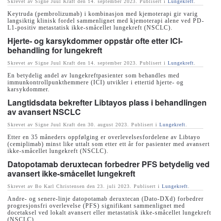
Skrevet av Signe Juul Kraft den
14. september 2023
. Publisert i
Lungekreft
.
Keytruda (pembrolizumab) i kombinasjon med kjemoterapi gir varig
langsiktig klinisk fordel sammenlignet med kjemoterapi alene ved PD-
L1-positiv metastatisk ikke-småcellet lungekreft (NSCLC).
Hjerte- og karsykdommer oppstår ofte etter ICI-
behandling for lungekreft
Skrevet av Signe Juul Kraft den
14. september 2023
. Publisert i
Lungekreft
.
En betydelig andel av lungekreftpasienter som behandles med
immunkontrollpunkthemmere (ICI) utvikler i ettertid hjerte- og
karsykdommer.
Langtidsdata bekrefter Libtayos plass i behandlingen
av avansert NSCLC
Skrevet av Signe Juul Kraft den
30. august 2023
. Publisert i
Lungekreft
.
Etter en 35 måneders oppfølging er overlevelsesfordelene av Libtayo
(cemiplimab) minst like uttalt som etter ett år for pasienter med avansert
ikke-småcellet lungekreft (NSCLC).
Datopotamab deruxtecan forbedrer PFS betydelig ved
avansert ikke-småcellet lungekreft
Skrevet av Bo Karl Christensen den
23. juli 2023
. Publisert i
Lungekreft
.
Andre- og senere-linje datopotamab deruxtecan (Dato-DXd) forbedrer
progresjonsfri overlevelse (PFS) signifikant sammenlignet med
docetaksel ved lokalt avansert eller metastatisk ikke-småcellet lungekreft
(NSCLC).