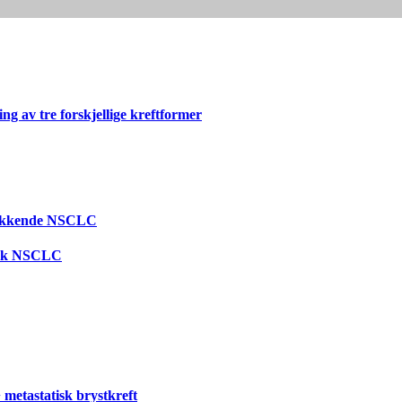
g av tre forskjellige kreftformer
trykkende NSCLC
tisk NSCLC
metastatisk brystkreft