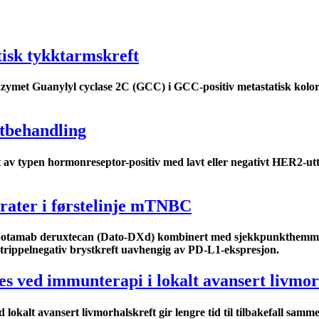
tisk tykktarmskreft
ymet Guanylyl cyclase 2C (GCC) i GCC-positiv metastatisk kolore
ftbehandling
t av typen hormonreseptor-positiv med lavt eller negativt HER2-u
rater i førstelinje mTNBC
atopotamab deruxtecan (Dato-DXd) kombinert med sjekkpunkthemme
k trippelnegativ brystkreft uavhengig av PD-L1-ekspresjon.
es ved immunterapi i lokalt avansert livmor
okalt avansert livmorhalskreft gir lengre tid til tilbakefall sam