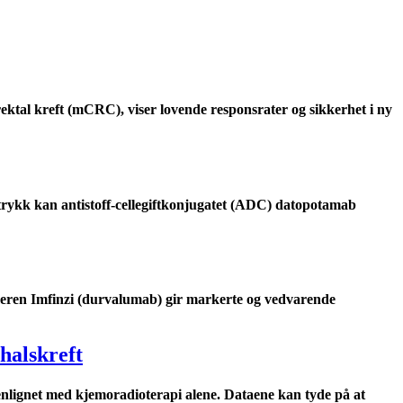
ktal kreft (mCRC), viser lovende responsrater og sikkerhet i ny
ttrykk kan antistoff-cellegiftkonjugatet (ADC) datopotamab
ren Imfinzi (durvalumab) gir markerte og vedvarende
halskreft
menlignet med kjemoradioterapi alene. Dataene kan tyde på at