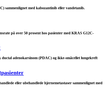
C) sammenlignet med kabozantinib eller vandetanib.
nsrate på over 50 prosent hos pasienter med KRAS G12C-
t
 ductal adenokarsinom (PDAC) og ikke-småcellet lungekreft
tpasienter
behandlede eller ubehandlede hjernemetastaser sammenlignet med