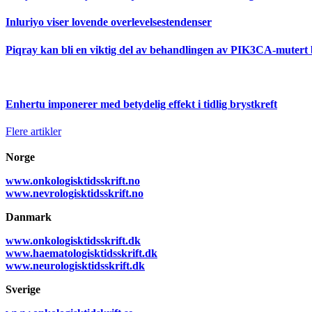
Inluriyo viser lovende overlevelsestendenser
Piqray kan bli en viktig del av behandlingen av PIK3CA-mutert 
Enhertu imponerer med betydelig effekt i tidlig brystkreft
Flere artikler
Norge
www.onkologisktidsskrift.no
www.nevrologisktidsskrift.no
Danmark
www.onkologisktidsskrift.dk
www.haematologisktidsskrift.dk
www.neurologisktidsskrift.dk
Sverige