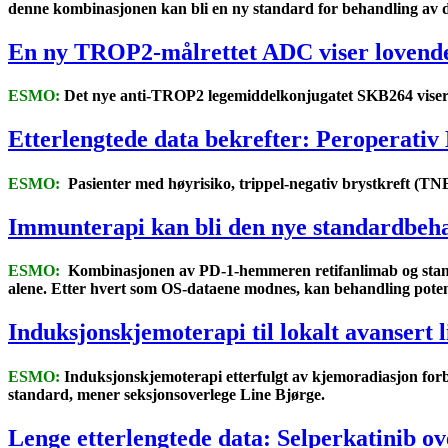
denne kombinasjonen kan bli en ny standard for behandling av 
En ny TROP2-målrettet ADC viser lovende 
ESMO:
Det nye anti-TROP2 legemiddelkonjugatet SKB264 viser en
Etterlengtede data bekrefter: Peroperativ 
ESMO:
Pasienter med høyrisiko, trippel-negativ brystkreft (T
Immunterapi kan bli den nye standardbeha
ESMO:
Kombinasjonen av PD-1-hemmeren retifanlimab og standa
alene. Etter hvert som OS-dataene modnes, kan behandling potensi
Induksjonskjemoterapi til lokalt avansert 
ESMO:
Induksjonskjemoterapi etterfulgt av kjemoradiasjon forbe
standard, mener seksjonsoverlege Line Bjørge.
Lenge etterlengtede data: Selperkatinib 