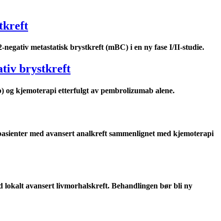
tkreft
gativ metastatisk brystkreft (mBC) i en ny fase I/II-studie.
tiv brystkreft
) og kjemoterapi etterfulgt av pembrolizumab alene.
pasienter med avansert analkreft sammenlignet med kjemoterapi
d lokalt avansert livmorhalskreft. Behandlingen bør bli ny