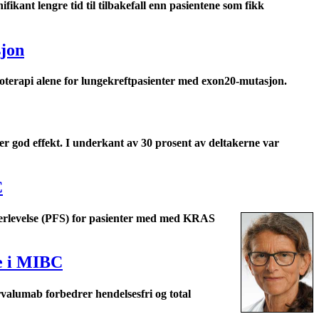
kant lengre tid til tilbakefall enn pasientene som fikk
sjon
terapi alene for lungekreftpasienter med exon20-mutasjon.
 god effekt. I underkant av 30 prosent av deltakerne var
C
erlevelse (PFS) for pasienter med med KRAS
se i MIBC
valumab forbedrer hendelsesfri og total