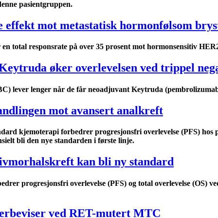
denne pasientgruppen.
effekt mot metastatisk hormonfølsom brys
 total responsrate på over 35 prosent mot hormonsensitiv HER2-ne
Keytruda øker overlevelsen ved trippel nega
NBC) lever lenger når de får neoadjuvant Keytruda (pembrolizumab
ndlingen mot avansert analkreft
rd kjemoterapi forbedrer progresjonsfri overlevelse (PFS) hos 
elt bli den nye standarden i første linje.
livmorhalskreft kan bli ny standard
drer progresjonsfri overlevelse (PFS) og total overlevelse (OS) ve
overbeviser ved RET-mutert MTC