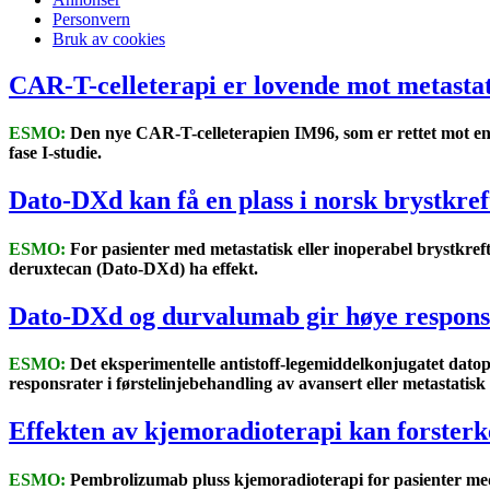
Personvern
Bruk av cookies
CAR-T-celleterapi er lovende mot metasta
ESMO:
Den nye CAR-T-celleterapien IM96, som er rettet mot enz
fase I-studie.
Dato-DXd kan få en plass i norsk brystkre
ESMO:
For pasienter med metastatisk eller inoperabel brystkref
deruxtecan (Dato-DXd) ha effekt.
Dato-DXd og durvalumab gir høye respons
ESMO:
Det eksperimentelle antistoff-legemiddelkonjugatet d
responsrater i førstelinjebehandling av avansert eller metastatis
Effekten av kjemoradioterapi kan forsterk
ESMO:
Pembrolizumab pluss kjemoradioterapi for pasienter med l