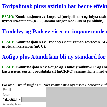
Toripalimab pluss axitinib har bedre effe
ESMO:
Kombinasjonen av Loqtorzi (toripalimab) og Inlyta (axitin
nyrecellekarsinom (RCC) sammenlignet med Sutent (sunitinib).
Trodelvy og Padcev viser en imponerende r
ESMO:
Kombinasjonen av Trodelvy (sacituzumab govitecan, SG) o
urotelialt karsinom (mUC).
Xofigo plus Xtandi kan bli ny standard for
ESMO:
Kombinasjonen av Xofigo og Xtandi (radium-223 og enzal
kastrasjonsresistent prostatakreft (mCRPC) sammenlignet med e
För att du ska få tillgång till vårt kostnadsfria nyhetsbrev behöver vi f