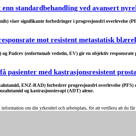
kt enn standardbehandling ved avansert nyre
ib) viser signifikante forbedringer i progresjonsfri overlevelse (
esponsrate mot resistent metastatisk blære
g Padcev (enfortumab vedotin, EV) gir en objektiv responsrate p
 få pasienter med kastrasjonsresistent prost
utamid, ENZ-RAD) forbedrer progresjonsfri overlevelse (PFS) og 
nzalutamid og kastrasjonsterapi (ADT) alene.
å information om din yrkestitel och arbetsplats, för att verifiera att du f