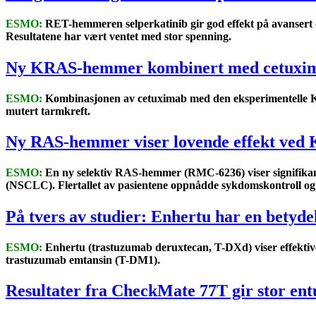
ESMO:
RET-hemmeren selperkatinib gir god effekt på avansert
Resultatene har vært ventet med stor spenning.
Ny KRAS-hemmer kombinert med cetuximab
ESMO:
Kombinasjonen av cetuximab med den eksperimentelle K
mutert tarmkreft.
Ny RAS-hemmer viser lovende effekt ved K
ESMO:
En ny selektiv RAS-hemmer (RMC-6236) viser signifikan
(NSCLC). Flertallet av pasientene oppnådde sykdomskontroll og t
På tvers av studier: Enhertu har en betyde
ESMO:
Enhertu (trastuzumab deruxtecan, T-DXd) viser effektive
trastuzumab emtansin (T-DM1).
Resultater fra CheckMate 77T gir stor ent