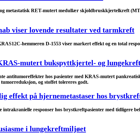
 og metastatisk RET-mutert medullær skjoldbruskkjertelkreft (MT
 viser lovende resultater ved tarmkreft
RAS12C-hemmeren D-1553 viser markert effekt og en total respo
RAS-mutert bukspyttkjertel- og lungekref
te antitumoreffekter hos pasienter med KRAS-mutert pankreatisk
umorreduksjon, og stoffet tolereres godt.
lig effekt på hjernemetastaser hos brystkref
 intrakranielle responser hos brystkreftpasienter med tidligere 
usiasme i lungekreftmiljøet