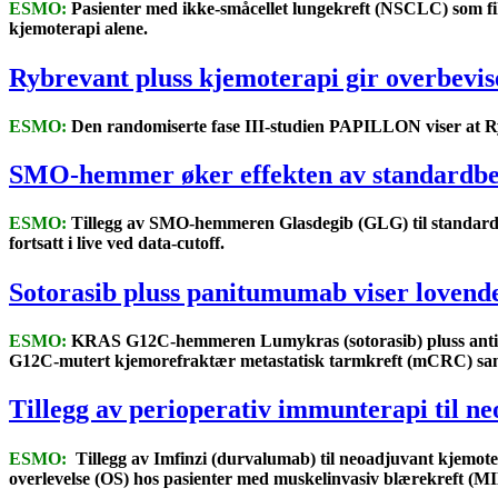
ESMO:
Pasienter med ikke-småcellet lungekreft (NSCLC) som fikk
kjemoterapi alene.
Rybrevant pluss kjemoterapi gir overbevi
ESMO:
Den randomiserte fase III-studien PAPILLON viser at Ry
SMO-hemmer øker effekten av standardbe
ESMO:
Tillegg av SMO-hemmeren Glasdegib (GLG) til standardbe
fortsatt i live ved data-cutoff.
Sotorasib pluss panitumumab viser love
ESMO:
KRAS G12C-hemmeren Lumykras (sotorasib) pluss anti-E
G12C-mutert kjemorefraktær metastatisk tarmkreft (mCRC) sa
Tillegg av perioperativ immunterapi til n
ESMO:
Tillegg av Imfinzi (durvalumab) til neoadjuvant kjemote
overlevelse (OS) hos pasienter med muskelinvasiv blærekreft (