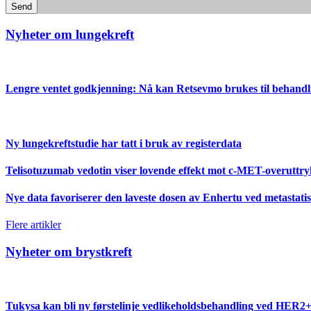
Send
Nyheter om lungekreft
Lengre ventet godkjenning: Nå kan Retsevmo brukes til behandlin
Ny lungekreftstudie har tatt i bruk av registerdata
Telisotuzumab vedotin viser lovende effekt mot c-MET-overut
Nye data favoriserer den laveste dosen av Enhertu ved metasta
Flere artikler
Nyheter om brystkreft
Tukysa kan bli ny førstelinje vedlikeholdsbehandling ved HER2+ 