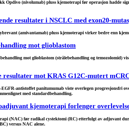
 Opdivo (nivolumab) pluss kjemoterapi før operasjon hadde signifi
sende resultater i NSCLC med exon20-muta
brevant (amivantamab) pluss kjemoterapi virker bedre enn kjemo
handling mot glioblastom
handling mot glioblastom (strålebehandling og temozolomid) viser
nde resultater mot KRAS G12C-mutert mCR
GFR-antistoffet panitumumab viste overlegen progresjonsfri ov
mmenlignet med standardbehandling.
eoadjuvant kjemoterapi forlenger overlevel
rapi (NAC) før radikal cystektomi (RC) etterfulgt av adjuvant dur
MIBC) versus NAC alene.